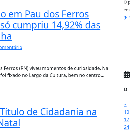
O p
e
ão em Pau dos Ferros
gan
 só cumpriu 14,92% das
nha
omentário
os Ferros (RN) viveu momentos de curiosidade. Na
oi fixado no Largo da Cultura, bem no centro…
D
3
Título de Cidadania na
10
Natal
17
24