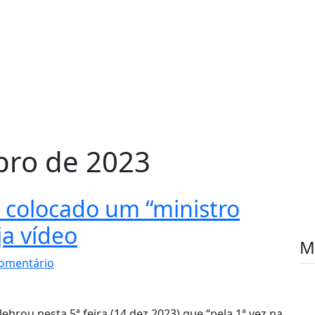
bro de 2023
er colocado um “ministro
ja vídeo
M
omentário
elebrou nesta 5ª feira (14.dez.2023) que “pela 1ª vez na