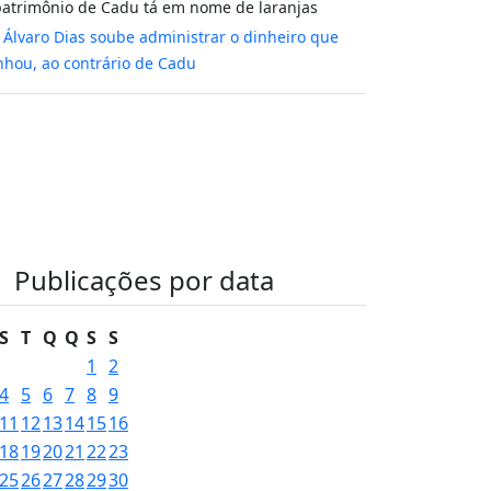
atrimônio de Cadu tá em nome de laranjas
m
Álvaro Dias soube administrar o dinheiro que
hou, ao contrário de Cadu
Publicações por data
S
T
Q
Q
S
S
1
2
4
5
6
7
8
9
11
12
13
14
15
16
18
19
20
21
22
23
25
26
27
28
29
30