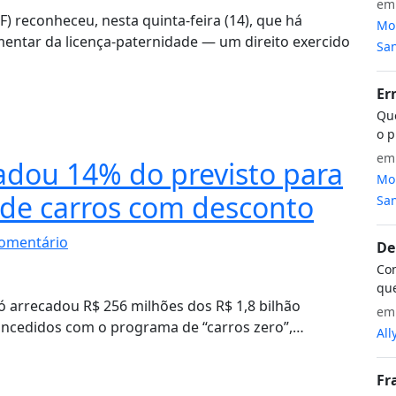
e
F) reconheceu, nesta quinta-feira (14), que há
Mon
ntar da licença-paternidade — um direito exercido
San
Er
Que
o p
e
adou 14% do previsto para
Mon
de carros com desconto
San
omentário
De
Com
que
só arrecadou R$ 256 milhões dos R$ 1,8 bilhão
e
ncedidos com o programa de “carros zero”,…
All
Fr