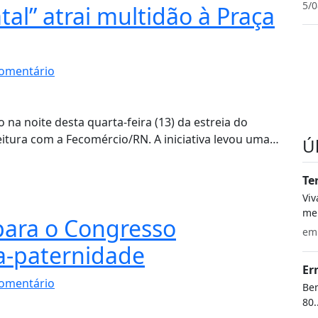
5/0
tal” atrai multidão à Praça
omentário
o na noite desta quarta-feira (13) da estreia do
feitura com a Fecomércio/RN. A iniciativa levou uma…
Ú
Te
Vi
meu
para o Congresso
e
a-paternidade
Er
omentário
Bem
80.