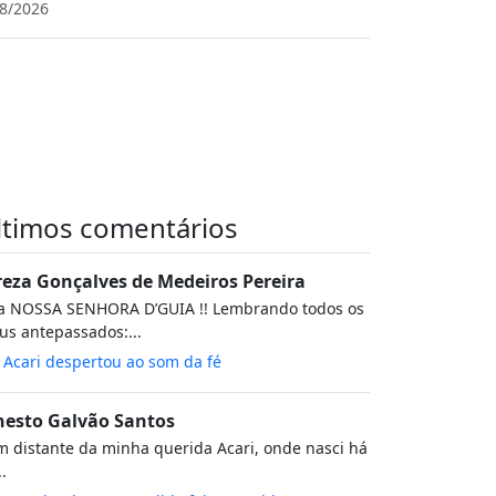
8/2026
ltimos comentários
reza Gonçalves de Medeiros Pereira
va NOSSA SENHORA D’GUIA !! Lembrando todos os
s antepassados:...
m
Acari despertou ao som da fé
nesto Galvão Santos
 distante da minha querida Acari, onde nasci há
..