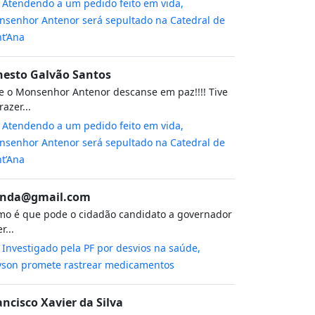
m
Atendendo a um pedido feito em vida,
senhor Antenor será sepultado na Catedral de
t’Ana
nesto Galvão Santos
 o Monsenhor Antenor descanse em paz!!!! Tive
razer...
m
Atendendo a um pedido feito em vida,
senhor Antenor será sepultado na Catedral de
t’Ana
nda@gmail.com
o é que pode o cidadão candidato a governador
r...
m
Investigado pela PF por desvios na saúde,
yson promete rastrear medicamentos
ancisco Xavier da Silva