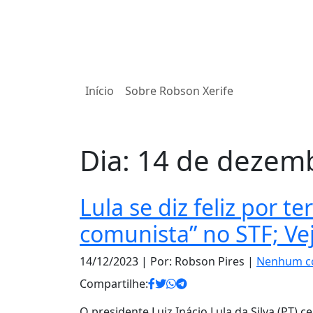
Início
Sobre Robson Xerife
Dia:
14 de dezem
Lula se diz feliz por t
comunista” no STF; Ve
14/12/2023
| Por: Robson Pires |
Nenhum c
Compartilhe:
O presidente Luiz Inácio Lula da Silva (PT) c