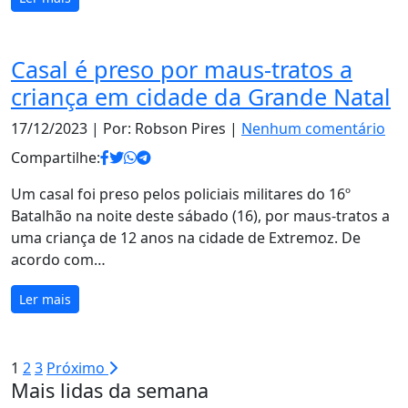
Casal é preso por maus-tratos a
criança em cidade da Grande Natal
17/12/2023
| Por: Robson Pires |
Nenhum comentário
Compartilhe:
Um casal foi preso pelos policiais militares do 16º
Batalhão na noite deste sábado (16), por maus-tratos a
uma criança de 12 anos na cidade de Extremoz. De
acordo com…
Ler mais
Paginação
1
2
3
Próximo
Mais lidas da semana
de