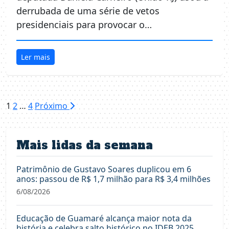
derrubada de uma série de vetos
presidenciais para provocar o…
Ler mais
Paginação
1
2
…
4
Próximo
de
posts
Mais lidas da semana
Patrimônio de Gustavo Soares duplicou em 6
anos: passou de R$ 1,7 milhão para R$ 3,4 milhões
6/08/2026
Educação de Guamaré alcança maior nota da
história e celebra salto histórico no IDEB 2025