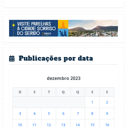
Publicações por data
dezembro 2023
D
S
T
Q
Q
S
S
1
2
3
4
5
6
7
8
9
10
11
12
13
14
15
16