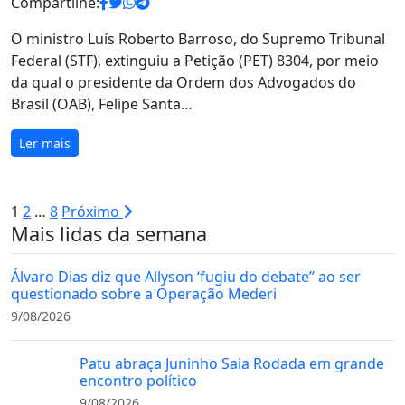
Compartilhe:
O ministro Luís Roberto Barroso, do Supremo Tribunal
Federal (STF), extinguiu a Petição (PET) 8304, por meio
da qual o presidente da Ordem dos Advogados do
Brasil (OAB), Felipe Santa…
Ler mais
Paginação
1
2
…
8
Próximo
Mais lidas da semana
de
posts
Álvaro Dias diz que Allyson ‘fugiu do debate” ao ser
questionado sobre a Operação Mederi
9/08/2026
Patu abraça Juninho Saia Rodada em grande
encontro político
9/08/2026