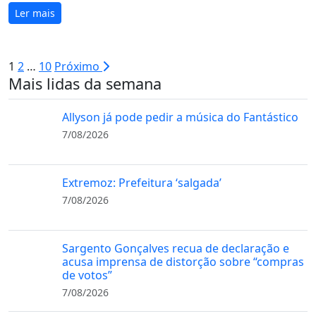
Ler mais
Paginação
1
2
…
10
Próximo
Mais lidas da semana
de
posts
Allyson já pode pedir a música do Fantástico
7/08/2026
Extremoz: Prefeitura ‘salgada’
7/08/2026
Sargento Gonçalves recua de declaração e
acusa imprensa de distorção sobre “compras
de votos”
7/08/2026