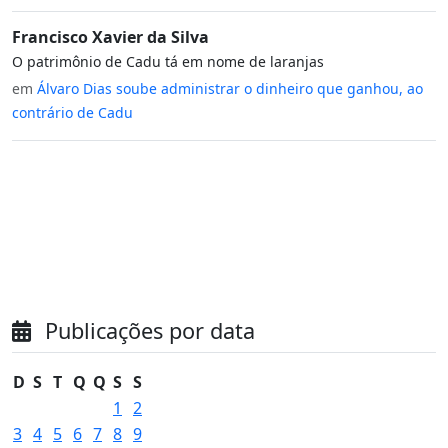
Francisco Xavier da Silva
O patrimônio de Cadu tá em nome de laranjas
em
Álvaro Dias soube administrar o dinheiro que ganhou, ao
contrário de Cadu
Publicações por data
D
S
T
Q
Q
S
S
1
2
3
4
5
6
7
8
9