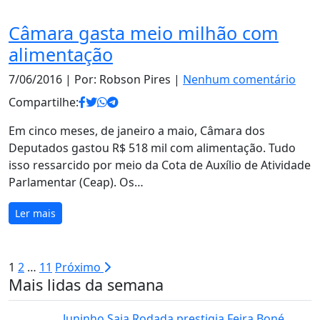
Câmara gasta meio milhão com
alimentação
7/06/2016
| Por: Robson Pires |
Nenhum comentário
Compartilhe:
Em cinco meses, de janeiro a maio, Câmara dos
Deputados gastou R$ 518 mil com alimentação. Tudo
isso ressarcido por meio da Cota de Auxílio de Atividade
Parlamentar (Ceap). Os…
Ler mais
Paginação
1
2
…
11
Próximo
Mais lidas da semana
de
posts
Juninho Saia Rodada prestigia Feira Boné