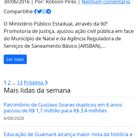
30/06/2016
| Por: Robson Pires |
Nenhum comentário
Compartilhe:
O Ministério Público Estadual, através da 60ª
Promotoria de Justiça, ajuizou ação civil pública em face
do Município de Natal e da Agência Reguladora de
Serviços de Saneamento Básico (ARSBAN),…
Ler mais
Paginação
1
2
…
13
Próximo
Mais lidas da semana
de
posts
Patrimônio de Gustavo Soares duplicou em 6 anos:
passou de R$ 1,7 milhão para R$ 3,4 milhões
6/08/2026
Educação de Guamaré alcança maior nota da história e