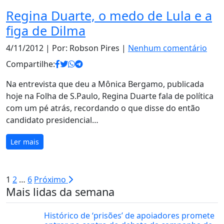
Regina Duarte, o medo de Lula e a
figa de Dilma
4/11/2012
| Por: Robson Pires |
Nenhum comentário
Compartilhe:
Na entrevista que deu a Mônica Bergamo, publicada
hoje na Folha de S.Paulo, Regina Duarte fala de política
com um pé atrás, recordando o que disse do então
candidato presidencial…
Ler mais
Paginação
1
2
…
6
Próximo
Mais lidas da semana
de
posts
Histórico de ‘prisões’ de apoiadores promete