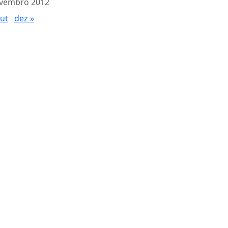
vembro 2012
out
dez »