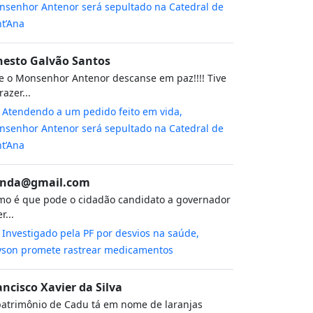
senhor Antenor será sepultado na Catedral de
t’Ana
nesto Galvão Santos
 o Monsenhor Antenor descanse em paz!!!! Tive
razer...
m
Atendendo a um pedido feito em vida,
senhor Antenor será sepultado na Catedral de
t’Ana
nda@gmail.com
o é que pode o cidadão candidato a governador
r...
m
Investigado pela PF por desvios na saúde,
yson promete rastrear medicamentos
ancisco Xavier da Silva
atrimônio de Cadu tá em nome de laranjas