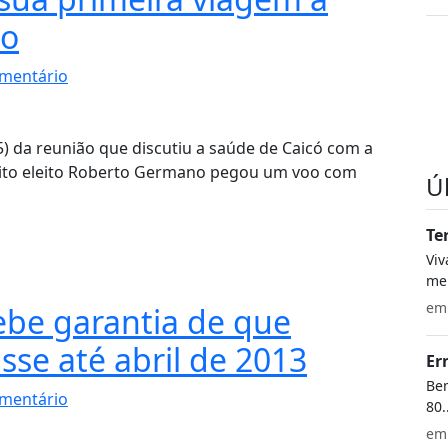
to
mentário
5) da reunião que discutiu a saúde de Caicó com a
feito eleito Roberto Germano pegou um voo com
Ú
Te
Vi
meu
e
be garantia de que
se até abril de 2013
Er
Bem
mentário
80.
e