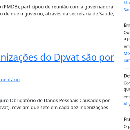
Mon
no (PMDB), participou de reunião com a governadora
San
iu de que o governo, através da secretaria de Saúde,
Er
Que
o p
e
Mon
nizações do Dpvat são por
San
De
mentário
Com
que
e
guro Obrigatório de Danos Pessoais Causados por
All
pvat), revelam que sete em cada dez indenizações
Fr
O p