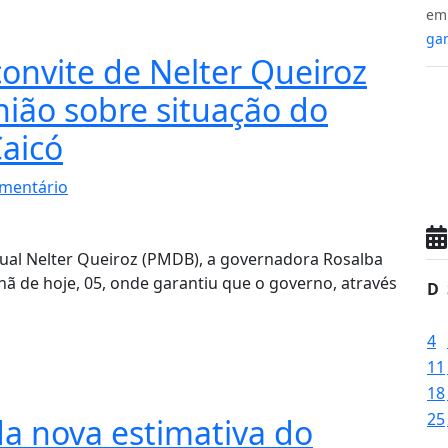
e
gan
onvite de Nelter Queiroz
nião sobre situação do
Caicó
mentário
ual Nelter Queiroz (PMDB), a governadora Rosalba
hã de hoje, 05, onde garantiu que o governo, através
D
4
11
18
25
da nova estimativa do