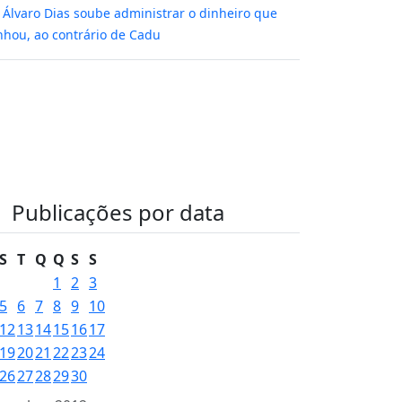
m
Álvaro Dias soube administrar o dinheiro que
hou, ao contrário de Cadu
Publicações por data
S
T
Q
Q
S
S
1
2
3
5
6
7
8
9
10
12
13
14
15
16
17
19
20
21
22
23
24
26
27
28
29
30