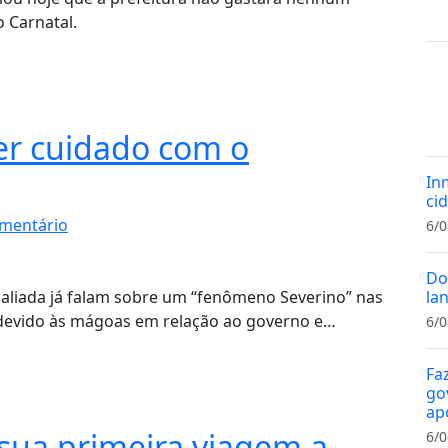
o Carnatal.
er cuidado com o
In
cid
mentário
6/0
Do
aliada já falam sobre um “fenômeno Severino” nas
la
 devido às mágoas em relação ao governo e…
6/0
Fa
gov
ap
sua primeira viagem a
6/0