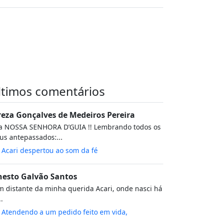
ltimos comentários
reza Gonçalves de Medeiros Pereira
va NOSSA SENHORA D’GUIA !! Lembrando todos os
s antepassados:...
m
Acari despertou ao som da fé
nesto Galvão Santos
 distante da minha querida Acari, onde nasci há
..
m
Atendendo a um pedido feito em vida,