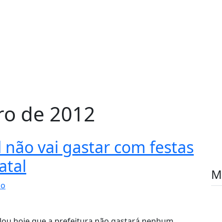
ro de 2012
 não vai gastar com festas
atal
M
io
falou hoje que a prefeitura não gastará nenhum