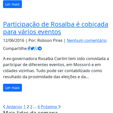
Ler mais
Participação de Rosalba é cobiçada
para vários eventos
12/06/2016
| Por: Robson Pires |
Nenhum comentário
Compartilhe:
A ex-governadora Rosalba Ciarlini tem sido convidada a
participar de diferentes eventos, em Mossoró e em
cidades vizinhas. Tudo pode ser contabilizado como
resultado da proximidade das eleições e da…
Ler mais
Paginação
Anterior
1
2
3
…
6
Próximo
Mais lidas da semana