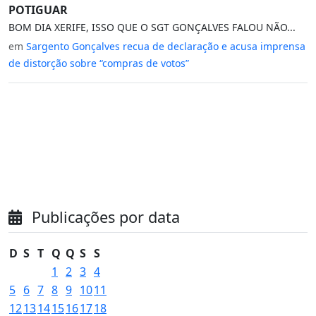
POTIGUAR
BOM DIA XERIFE, ISSO QUE O SGT GONÇALVES FALOU NÃO...
em
Sargento Gonçalves recua de declaração e acusa imprensa
de distorção sobre “compras de votos”
Publicações por data
D
S
T
Q
Q
S
S
1
2
3
4
5
6
7
8
9
10
11
12
13
14
15
16
17
18