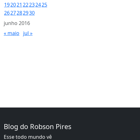
19
20
21
22
23
24
25
26
27
28
29
30
junho 2016
« maio
jul »
Blog do Robson Pires
Esse todo mundo vê