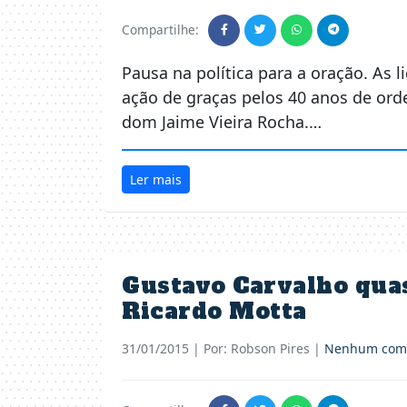
Compartilhe:
Pausa na política para a oração. As 
ação de graças pelos 40 anos de ord
dom Jaime Vieira Rocha.…
Ler mais
Gustavo Carvalho quas
Ricardo Motta
31/01/2015
| Por: Robson Pires |
Nenhum come