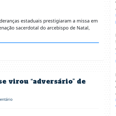
lideranças estaduais prestigiaram a missa em
enação sacerdotal do arcebispo de Natal,
e virou “adversário” de
ntário