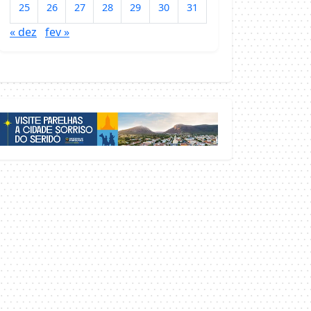
25
26
27
28
29
30
31
« dez
fev »