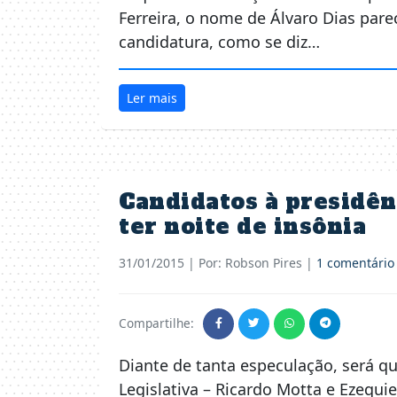
Ferreira, o nome de Álvaro Dias pa
candidatura, como se diz…
Ler mais
Candidatos à presidê
ter noite de insônia
31/01/2015
| Por: Robson Pires |
1 comentário
Compartilhe:
Diante de tanta especulação, será q
Legislativa – Ricardo Motta e Ezequi