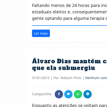
Faltando menos de 24 horas para ini
estaduais eleitos e, consequentemen
gente optando para alguma terapia 
Ler mais
Álvaro Dias mantém c
que ela submergiu
31/01/2015
| Por: Robson Pires |
Nenhum come
Compartilhe:
Enquanto as atenções se voltam para