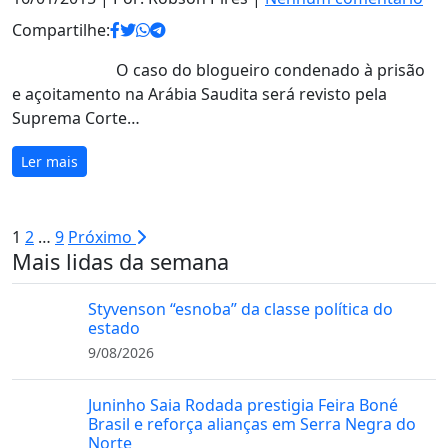
Compartilhe:
O caso do blogueiro condenado à prisão
e açoitamento na Arábia Saudita será revisto pela
Suprema Corte…
Ler mais
Paginação
1
2
…
9
Próximo
Mais lidas da semana
de
posts
Styvenson “esnoba” da classe política do
estado
9/08/2026
Juninho Saia Rodada prestigia Feira Boné
Brasil e reforça alianças em Serra Negra do
Norte