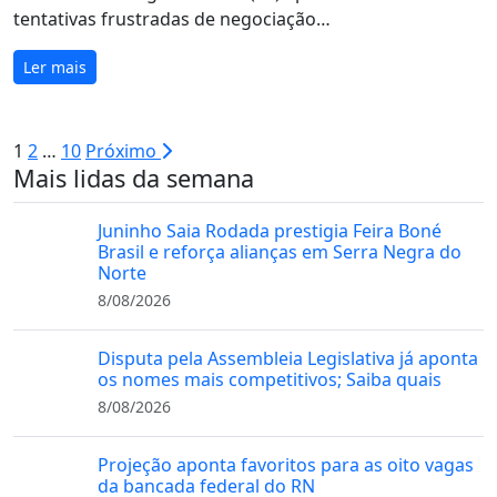
tentativas frustradas de negociação…
Ler mais
Paginação
1
2
…
10
Próximo
Mais lidas da semana
de
posts
Juninho Saia Rodada prestigia Feira Boné
Brasil e reforça alianças em Serra Negra do
Norte
8/08/2026
Disputa pela Assembleia Legislativa já aponta
os nomes mais competitivos; Saiba quais
8/08/2026
Projeção aponta favoritos para as oito vagas
da bancada federal do RN