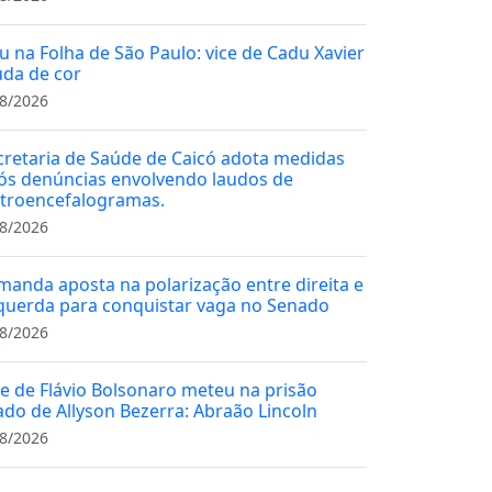
u na Folha de São Paulo: vice de Cadu Xavier
da de cor
8/2026
cretaria de Saúde de Caicó adota medidas
ós denúncias envolvendo laudos de
etroencefalogramas.
8/2026
manda aposta na polarização entre direita e
querda para conquistar vaga no Senado
8/2026
ce de Flávio Bolsonaro meteu na prisão
iado de Allyson Bezerra: Abraão Lincoln
8/2026