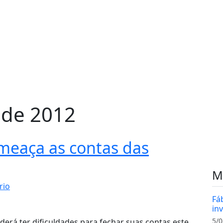
 de 2012
meaça as contas das
M
rio
Fá
in
5/0
erá ter dificuldades para fechar suas contas este