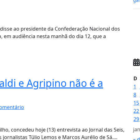
gan
disse ao presidente da Confederação Nacional dos
, em audiência nesta manhã do dia 12, que a
D
aldi e Agripino não é a
1
8
15
omentário
22
29
ja
ilho, concedeu hoje (13) entrevista ao Jornal das Seis,
jornalistas Túlio Lemos e Marcos Aurélio de Sá.…
« 