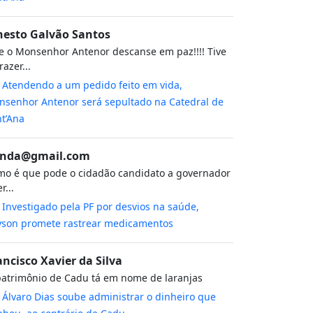
nesto Galvão Santos
 o Monsenhor Antenor descanse em paz!!!! Tive
razer...
m
Atendendo a um pedido feito em vida,
senhor Antenor será sepultado na Catedral de
t’Ana
nda@gmail.com
o é que pode o cidadão candidato a governador
r...
m
Investigado pela PF por desvios na saúde,
yson promete rastrear medicamentos
ancisco Xavier da Silva
atrimônio de Cadu tá em nome de laranjas
m
Álvaro Dias soube administrar o dinheiro que