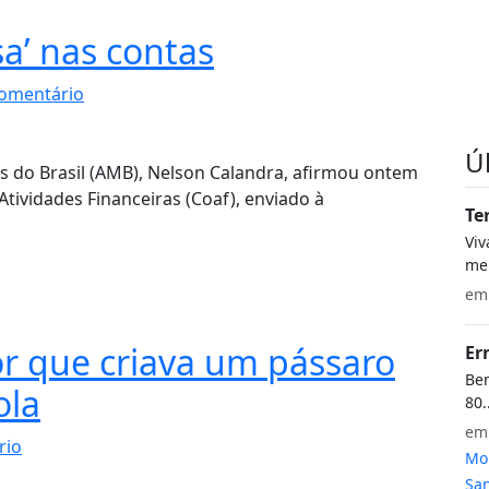
sa’ nas contas
omentário
Ú
s do Brasil (AMB), Nelson Calandra, afirmou ontem
Atividades Financeiras (Coaf), enviado à
Te
Vi
meu
e
r que criava um pássaro
Er
Bem
ola
80.
e
rio
Mon
San