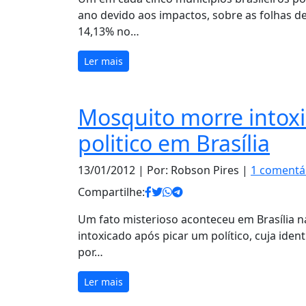
ano devido aos impactos, sobre as folhas d
14,13% no…
Ler mais
Mosquito morre intox
politico em Brasília
13/01/2012
| Por: Robson Pires |
1 comentá
Compartilhe:
Um fato misterioso aconteceu em Brasília 
intoxicado após picar um político, cuja iden
por…
Ler mais