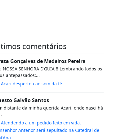
ltimos comentários
reza Gonçalves de Medeiros Pereira
va NOSSA SENHORA D’GUIA !! Lembrando todos os
s antepassados:...
m
Acari despertou ao som da fé
nesto Galvão Santos
 distante da minha querida Acari, onde nasci há
..
m
Atendendo a um pedido feito em vida,
senhor Antenor será sepultado na Catedral de
t’Ana