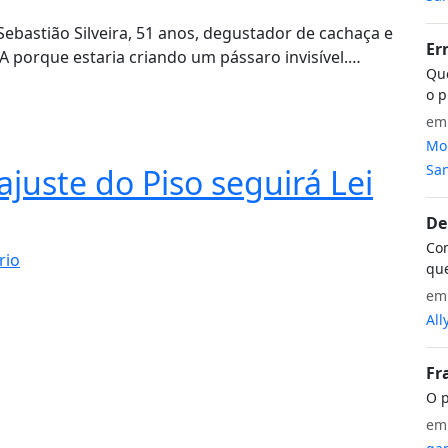
Sebastião Silveira, 51 anos, degustador de cachaça e
Er
A porque estaria criando um pássaro invisível.…
Que
o p
e
Mon
San
juste do Piso seguirá Lei
De
Com
rio
que
e
All
Fr
O p
e