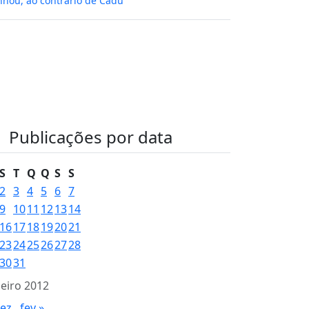
hou, ao contrário de Cadu
Publicações por data
S
T
Q
Q
S
S
2
3
4
5
6
7
9
10
11
12
13
14
16
17
18
19
20
21
23
24
25
26
27
28
30
31
neiro 2012
dez
fev »