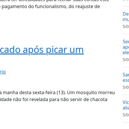
e pagamento do funcionalismo, do reajuste de
De
mu
5/0
Se
icado após picar um
ap
el
5/0
rio
Sa
es
5/0
na manha desta sexta-feira (13). Um mosquito morreu
tidade não foi revelada para não servir de chacota
Vi
al
5/0