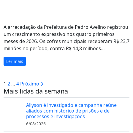
A arrecadação da Prefeitura de Pedro Avelino registrou
um crescimento expressivo nos quatro primeiros
meses de 2026. Os cofres municipais receberam R$ 23,7
milhões no período, contra R$ 14,8 milhões…
Ler mais
Paginação
1
2
…
4
Próximo
Mais lidas da semana
de
posts
Allyson é investigado e campanha reúne
aliados com histórico de prisões e de
processos e investigações
6/08/2026