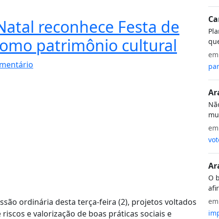
Ca
Natal reconhece Festa de
Pla
como patrimônio cultural
que
e
mentário
par
Ar
Não
mui
e
vot
Ar
O b
afi
e
ão ordinária desta terça-feira (2), projetos voltados
imp
riscos e valorização de boas práticas sociais e