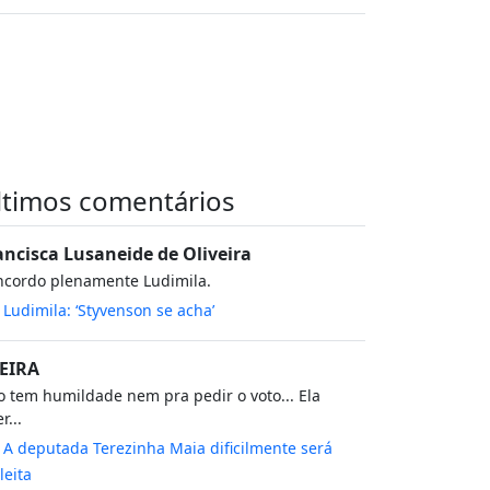
ltimos comentários
ancisca Lusaneide de Oliveira
ncordo plenamente Ludimila.
m
Ludimila: ‘Styvenson se acha’
EIRA
 tem humildade nem pra pedir o voto... Ela
r...
m
A deputada Terezinha Maia dificilmente será
leita