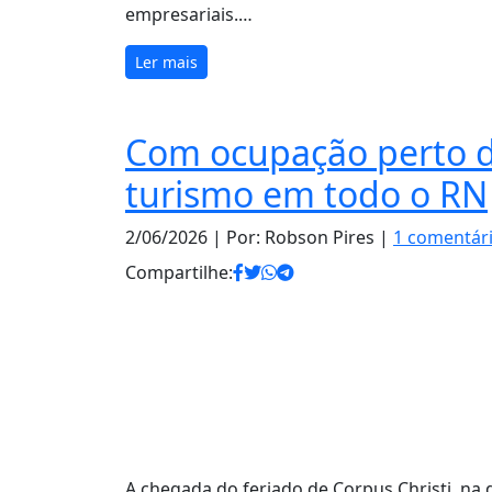
empresariais.…
Ler mais
Com ocupação perto d
turismo em todo o RN
2/06/2026
| Por: Robson Pires |
1 comentár
Compartilhe:
A chegada do feriado de Corpus Christi, na q