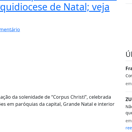
quidiocese de Natal; veja
mentário
Ú
Fr
Co
e
ação da solenidade de “Corpus Christi”, celebrada
ZU
ões em paróquias da capital, Grande Natal e interior
Não
que
e
ree