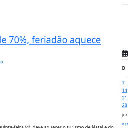
e 70%, feriadão aquece
io
D
7
14
21
28
ju
« 
uinta-feira (4), deve aquecer o turismo de Natal e do