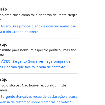
rlão
no ambicioso como foi a engorda de Ponta Negra
...
m
Álvaro Dias propõe plano de governo ambicioso
a o Rio Grande do Norte
aújo
 milito para nenhum espectro político , mas fico
to...
m
VÍDEO: Sargento Gonçalves nega compra de
os e afirma que fala foi tirada de contexto
aújo
log distorce . Não houve recuo algum. Ele
rmou...
m
Sargento Gonçalves recua de declaração e acusa
rensa de distorção sobre “compras de votos”