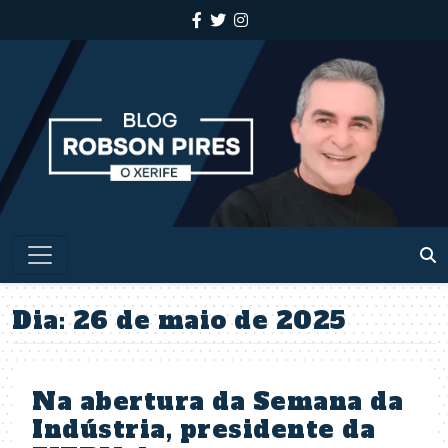
Dia:
26 de maio de 2025
Na abertura da Semana da
Indústria, presidente da