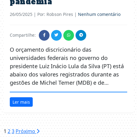
pandemia
26/05/2025
| Por: Robson Pires |
Nenhum comentário
Compartilhe:
O orçamento discricionário das
universidades federais no governo do
presidente Luiz Inácio Lula da Silva (PT) está
abaixo dos valores registrados durante as
gestões de Michel Temer (MDB) e de…
Ler mais
Paginação
1
2
3
Próximo