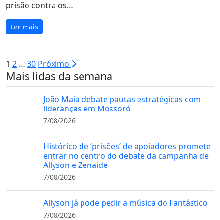
prisão contra os…
Ler mais
Paginação
1
2
…
80
Próximo
Mais lidas da semana
de
posts
João Maia debate pautas estratégicas com
lideranças em Mossoró
7/08/2026
Histórico de ‘prisões’ de apoiadores promete
entrar no centro do debate da campanha de
Allyson e Zenaide
7/08/2026
Allyson já pode pedir a música do Fantástico
7/08/2026