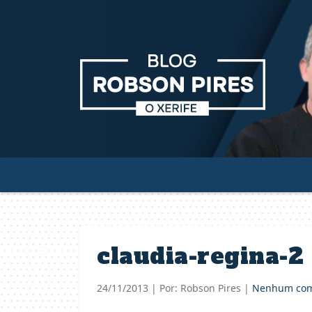
claudia-regina-2
24/11/2013
| Por: Robson Pires |
Nenhum com