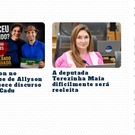
A deputada
on no
Terezinha Maia
ue de Allyson
dificilmente será
ece discurso
reeleita
 Cadu