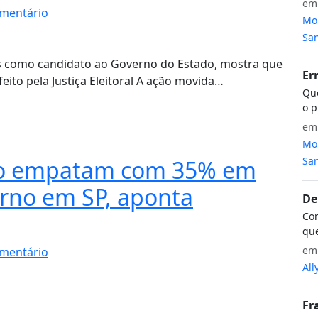
e
mentário
Mon
San
ias como candidato ao Governo do Estado, mostra que
Er
eito pela Justiça Eleitoral A ação movida…
Que
o p
e
Mon
San
aro empatam com 35% em
urno em SP, aponta
De
Com
que
e
mentário
All
Fr