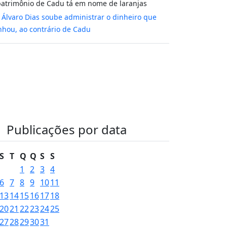
atrimônio de Cadu tá em nome de laranjas
m
Álvaro Dias soube administrar o dinheiro que
hou, ao contrário de Cadu
Publicações por data
S
T
Q
Q
S
S
1
2
3
4
6
7
8
9
10
11
13
14
15
16
17
18
20
21
22
23
24
25
27
28
29
30
31