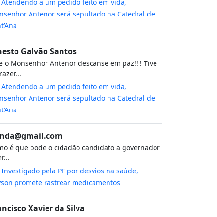
m
Atendendo a um pedido feito em vida,
senhor Antenor será sepultado na Catedral de
t’Ana
nesto Galvão Santos
 o Monsenhor Antenor descanse em paz!!!! Tive
razer...
m
Atendendo a um pedido feito em vida,
senhor Antenor será sepultado na Catedral de
t’Ana
nda@gmail.com
o é que pode o cidadão candidato a governador
r...
m
Investigado pela PF por desvios na saúde,
yson promete rastrear medicamentos
ancisco Xavier da Silva