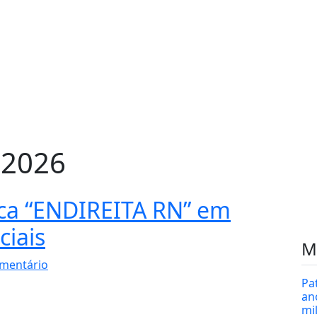
 2026
rca “ENDIREITA RN” em
ciais
M
mentário
Pa
an
mi