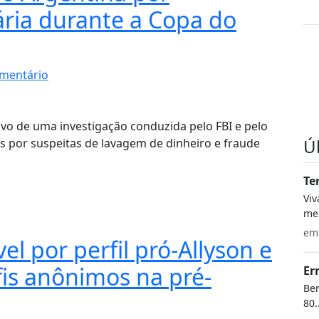
ria durante a Copa do
mentário
lvo de uma investigação conduzida pelo FBI e pelo
Ú
 por suspeitas de lavagem de dinheiro e fraude
Te
Vi
meu
e
el por perfil pró-Allyson e
is anônimos na pré-
Er
Bem
80.