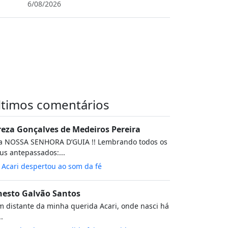
6/08/2026
ltimos comentários
reza Gonçalves de Medeiros Pereira
va NOSSA SENHORA D’GUIA !! Lembrando todos os
s antepassados:...
m
Acari despertou ao som da fé
nesto Galvão Santos
 distante da minha querida Acari, onde nasci há
..