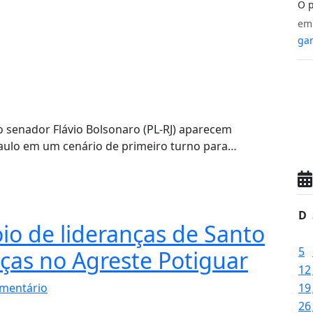
O p
e
gan
e o senador Flávio Bolsonaro (PL-RJ) aparecem
aulo em um cenário de primeiro turno para…
D
io de lideranças de Santo
5
nças no Agreste Potiguar
12
mentário
19
26