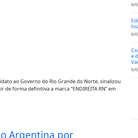
6/0
Ed
hi
6/0
Co
e 
Va
6/0
ndidato ao Governo do Rio Grande do Norte, sinalizou
ir de forma definitiva a marca “ENDIREITA RN” em
ão Argentina por