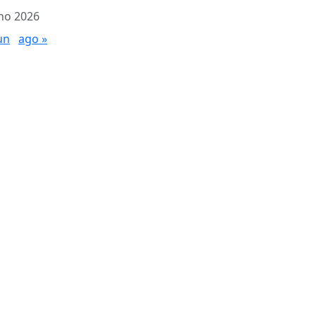
lho 2026
un
ago »