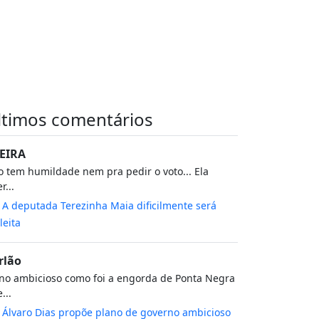
ltimos comentários
EIRA
 tem humildade nem pra pedir o voto... Ela
r...
m
A deputada Terezinha Maia dificilmente será
leita
rlão
no ambicioso como foi a engorda de Ponta Negra
...
m
Álvaro Dias propõe plano de governo ambicioso