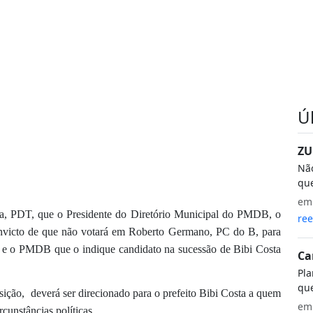
Ú
ZU
Não
que
e
a, PDT, que o Presidente do Diretório Municipal do PMDB, o
ree
onvicto de que não votará em Roberto Germano, PC do B, para
 e o PMDB que o indique candidato na sucessão de Bibi Costa
Ca
Pla
que
osição,
deverá ser
direcionado para o prefeito Bibi Costa a quem
e
cunstâncias políticas.