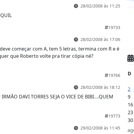
28/02/2008 às 11:25
EQUIL
19733
28/02/2008 às 17:06
deve começar com A, tem 5 letras, termina com R e é
 quer que Roberto volte pra tirar cópia né?
D
19766
28/02/2008 às 18:12
2
IRMÃO DAVI TORRES SEJA O VICE DE BIBI….QUEM
9
16
23
19773
30
29/02/2008 às 11:45
ag