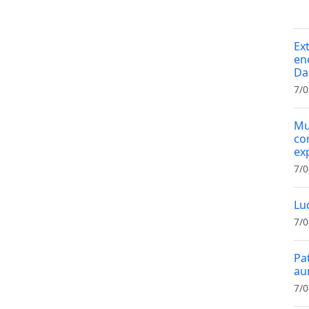
Ex
en
Da
7/0
Mu
co
ex
7/0
Lu
7/0
Pa
au
7/0