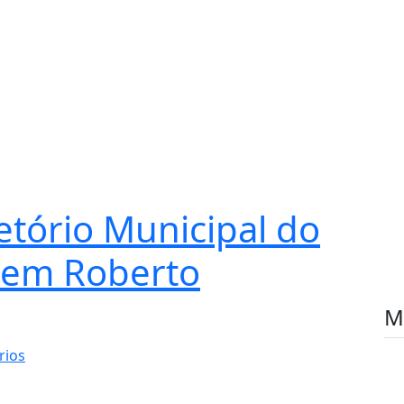
etório Municipal do
 em Roberto
M
rios