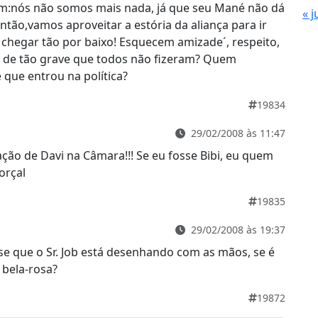
im:nós não somos mais nada, já que seu Mané não dá
« j
ão,vamos aproveitar a estória da aliança para ir
 chegar tão por baixo! Esquecem amizade´, respeito,
 de tão grave que todos não fizeram? Quem
que entrou na política?
19834
29/02/2008 às 11:47
ação de Davi na Câmara!!! Se eu fosse Bibi, eu quem
orçal
19835
29/02/2008 às 19:37
sse que o Sr. Job está desenhando com as mãos, se é
bela-rosa?
19872