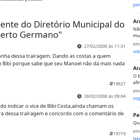
par
Ar
ente do Diretório Municipal do
Não
berto Germano
"
mui
e
27/02/2008 às 11:31
vot
rgonha dessa trairagem. Dando as costas a quem
m Bibi porque sabe que seu Manoel não dá mais nada
Ar
O b
afi
19627
e
28/02/2008 às 09:04
imp
do indicar o vice de Bibi Costa,ainda chamam os
fora dessa traíragem e concordo com o comentário de
Pa
Qua
e
19719
Neg