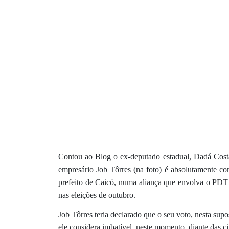
Contou ao Blog o ex-deputado estadual, Dadá Cost
empresário Job Tôrres (na foto) é absolutamente c
prefeito de Caicó, numa aliança que envolva o PDT
nas eleições de outubro.
Job Tôrres teria declarado que o seu voto, nesta sup
ele considera imbatível, neste momento, diante das cir