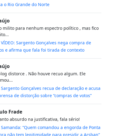
a o Rio Grande do Norte
aújo
 milito para nenhum espectro político , mas fico
to...
m
VÍDEO: Sargento Gonçalves nega compra de
os e afirma que fala foi tirada de contexto
aújo
log distorce . Não houve recuo algum. Ele
rmou...
m
Sargento Gonçalves recua de declaração e acusa
rensa de distorção sobre “compras de votos”
ulo Frade
nto absurdo na justificativa, fala sério!
m
Samanda: “Quem comandou a engorda de Ponta
ra não tem legitimidade para presidir a Arsban”