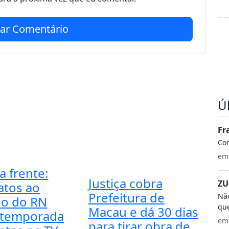
iar Comentário
Ú
Fr
Co
e
a frente:
Justiça cobra
ZU
atos ao
Prefeitura de
Não
o do RN
que
Macau e dá 30 dias
 temporada
e
para tirar obra de