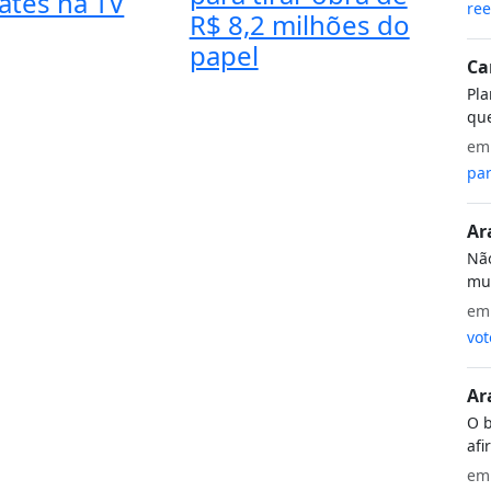
ates na TV
ree
R$ 8,2 milhões do
papel
Ca
Pla
que
e
par
Ar
Não
mui
e
vot
Ar
O b
afi
e