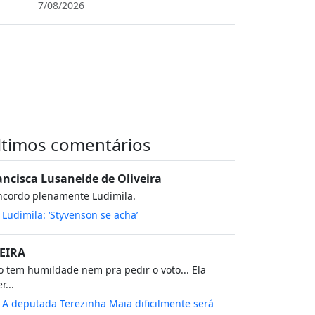
7/08/2026
ltimos comentários
ancisca Lusaneide de Oliveira
ncordo plenamente Ludimila.
m
Ludimila: ‘Styvenson se acha’
EIRA
 tem humildade nem pra pedir o voto... Ela
r...
m
A deputada Terezinha Maia dificilmente será