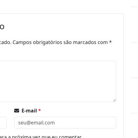
io
cado.
Campos obrigatórios são marcados com
*
E-mail
*
ra a próxima vez que eu comentar.