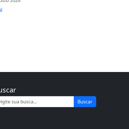
osto 2026
ul
uscar
Buscar
.