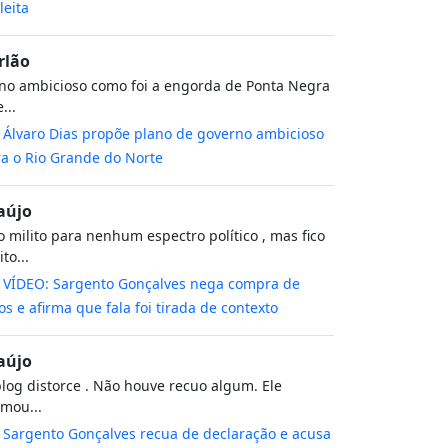
leita
rlão
no ambicioso como foi a engorda de Ponta Negra
...
m
Álvaro Dias propõe plano de governo ambicioso
a o Rio Grande do Norte
aújo
 milito para nenhum espectro político , mas fico
to...
m
VÍDEO: Sargento Gonçalves nega compra de
os e afirma que fala foi tirada de contexto
aújo
log distorce . Não houve recuo algum. Ele
rmou...
m
Sargento Gonçalves recua de declaração e acusa