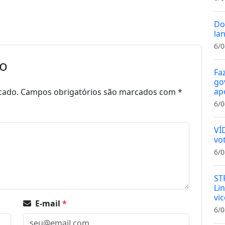
Do
la
6/0
io
Fa
gov
ap
cado.
Campos obrigatórios são marcados com
*
6/0
VÍ
vo
6/0
ST
Li
vi
E-mail
*
6/0