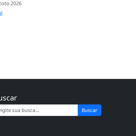
osto 2026
ul
uscar
Buscar
.