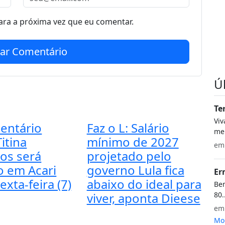
ra a próxima vez que eu comentar.
iar Comentário
Ú
Te
Vi
entário
Faz o L: Salário
meu
itina
mínimo de 2027
e
os será
projetado pelo
o em Acari
governo Lula fica
Er
exta-feira (7)
abaixo do ideal para
Bem
80.
viver, aponta Dieese
e
Mon