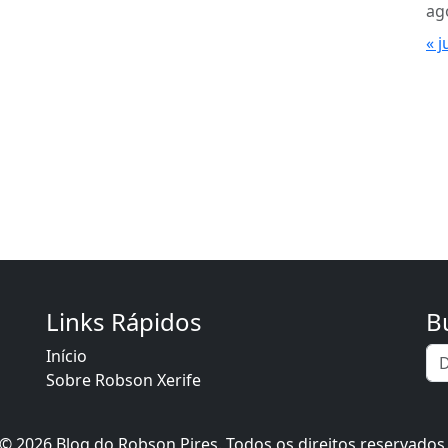
ag
« j
Links Rápidos
B
Início
Sobre Robson Xerife
© 2026 Blog do Robson Pires. Todos os direitos reservados