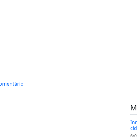
omentário
M
In
cid
6/0