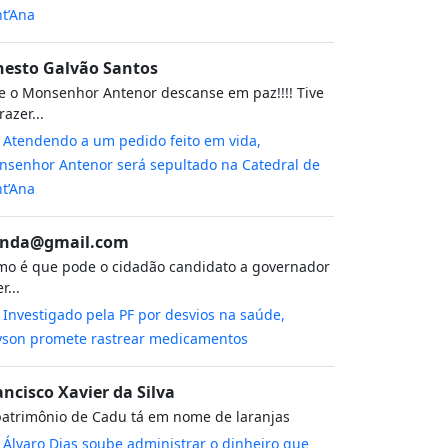
t’Ana
nesto Galvão Santos
 o Monsenhor Antenor descanse em paz!!!! Tive
razer...
m
Atendendo a um pedido feito em vida,
senhor Antenor será sepultado na Catedral de
t’Ana
nda@gmail.com
o é que pode o cidadão candidato a governador
r...
m
Investigado pela PF por desvios na saúde,
yson promete rastrear medicamentos
ancisco Xavier da Silva
atrimônio de Cadu tá em nome de laranjas
m
Álvaro Dias soube administrar o dinheiro que