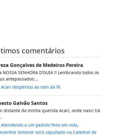
ltimos comentários
reza Gonçalves de Medeiros Pereira
va NOSSA SENHORA D’GUIA !! Lembrando todos os
s antepassados:...
m
Acari despertou ao som da fé
nesto Galvão Santos
 distante da minha querida Acari, onde nasci há
..
m
Atendendo a um pedido feito em vida,
senhor Antenor será sepultado na Catedral de