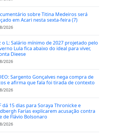
cumentário sobre Titina Medeiros será
nçado em Acari nesta sexta-feira (7)
8/2026
z o L: Salário mínimo de 2027 projetado pelo
erno Lula fica abaixo do ideal para viver,
onta Dieese
8/2026
DEO: Sargento Gonçalves nega compra de
tos e afirma que fala foi tirada de contexto
8/2026
F dá 15 dias para Soraya Thronicke e
ndbergh Farias explicarem acusação contra
ce de Flávio Bolsonaro
8/2026