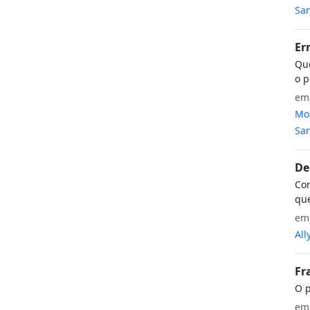
San
Er
Que
o p
e
Mon
San
De
Com
que
e
All
Fr
O p
e