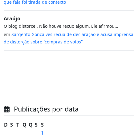
que fala foi tirada de contexto
Araújo
O blog distorce . Não houve recuo algum. Ele afirmou...
em
Sargento Gonçalves recua de declaração e acusa imprensa
de distorção sobre “compras de votos”
Publicações por data
D
S
T
Q
Q
S
S
1