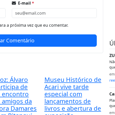
E-mail
*
ra a próxima vez que eu comentar.
iar Comentário
Ú
ZU
Não
que
e
oz: Álvaro
Museu Histórico de
ree
rticipa de
Acari vive tarde
 encontro
especial com
Ca
 amigos da
lançamentos de
Pla
que
ora Damares
livros e abertura de
e