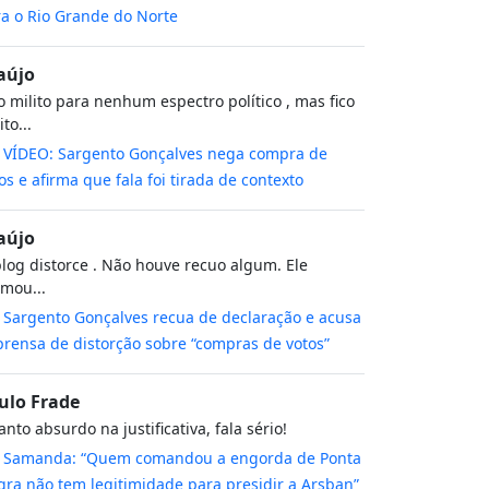
a o Rio Grande do Norte
aújo
 milito para nenhum espectro político , mas fico
to...
m
VÍDEO: Sargento Gonçalves nega compra de
os e afirma que fala foi tirada de contexto
aújo
log distorce . Não houve recuo algum. Ele
rmou...
m
Sargento Gonçalves recua de declaração e acusa
rensa de distorção sobre “compras de votos”
ulo Frade
nto absurdo na justificativa, fala sério!
m
Samanda: “Quem comandou a engorda de Ponta
ra não tem legitimidade para presidir a Arsban”