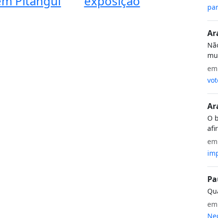
em Pitangui
exposição
par
Ar
Não
mui
e
vot
Ar
O b
afi
e
imp
Pa
Qua
e
Neg