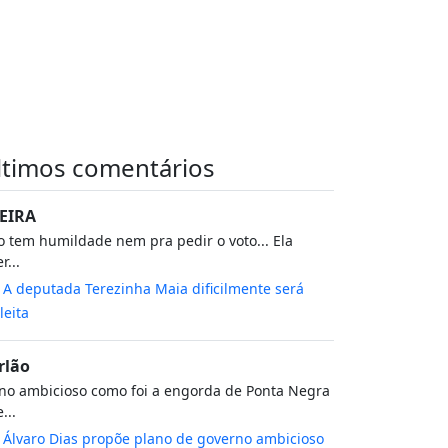
ltimos comentários
EIRA
 tem humildade nem pra pedir o voto... Ela
r...
m
A deputada Terezinha Maia dificilmente será
leita
rlão
no ambicioso como foi a engorda de Ponta Negra
...
m
Álvaro Dias propõe plano de governo ambicioso