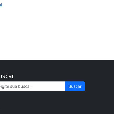
ul
uscar
Buscar
.