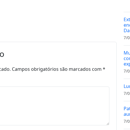
Ex
en
Da
7/0
io
Mu
co
ex
cado.
Campos obrigatórios são marcados com
*
7/0
Lu
7/0
Pa
au
7/0