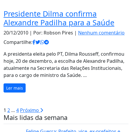
Presidente Dilma confirma
Alexandre Padilha para a Saúde
20/12/2010
| Por: Robson Pires |
Nenhum comentário
Compartilhe:
A presidenta eleita pelo PT, Dilma Rousseff, confirmou
hoje, 20 de dezembro, a escolha de Alexandre Padilha,
atualmente na Secretaria das Relações Institucionais,
para o cargo de ministro da Saúde. …
Ler mais
Paginação
1
2
…
4
Próximo
Mais lidas da semana
de
posts
Felipe Guerra: Prefeito, vice, ex-prefeitos e