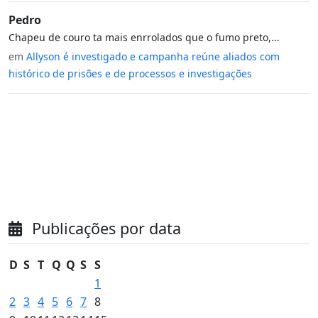
Pedro
Chapeu de couro ta mais enrrolados que o fumo preto,...
em
Allyson é investigado e campanha reúne aliados com
histórico de prisões e de processos e investigações
Publicações por data
D
S
T
Q
Q
S
S
1
2
3
4
5
6
7
8