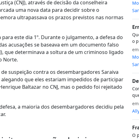
stiça (CNJ), através de decisão da conselheira
Mon
rcada uma nova data para decidir sobre o
San
demora ultrapassava os prazos previstos nas normas
Er
Que
para este dia 1º. Durante o julgamento, a defesa do
o p
e das acusações se baseava em um documento falso
e
TJ), que determinava a soltura de um criminoso ligado
Mon
o Norte.
San
de suspeição contra os desembargadores Saraiva
 alegando que eles estariam impedidos de participar
De
enrique Baltazar no CNJ, mas o pedido foi rejeitado
Com
que
e
efesa, a maioria dos desembargadores decidiu pela
All
ar.
Fr
O p