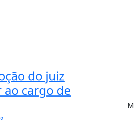
oção do juiz
r ao cargo de
M
io