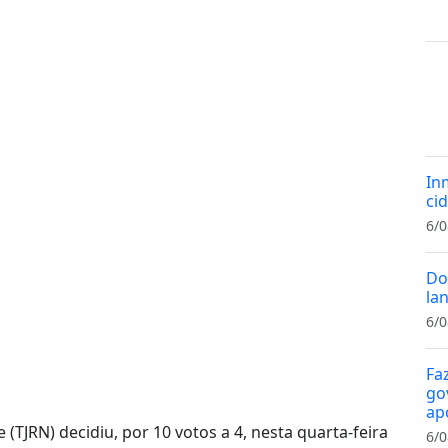
In
cid
6/0
Do
la
6/0
Fa
gov
ap
 (TJRN) decidiu, por 10 votos a 4, nesta quarta-feira
6/0