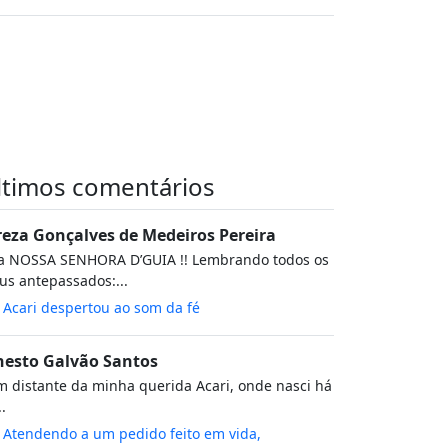
ltimos comentários
reza Gonçalves de Medeiros Pereira
va NOSSA SENHORA D’GUIA !! Lembrando todos os
s antepassados:...
m
Acari despertou ao som da fé
nesto Galvão Santos
 distante da minha querida Acari, onde nasci há
..
m
Atendendo a um pedido feito em vida,