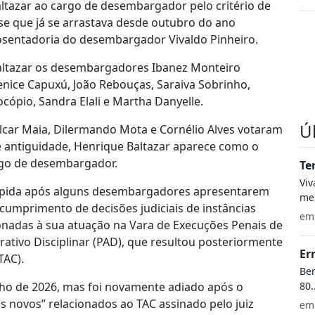
Baltazar ao cargo de desembargador pelo critério de
se que já se arrastava desde outubro do ano
osentadoria do desembargador Vivaldo Pinheiro.
ltazar os desembargadores Ibanez Monteiro
enice Capuxú, João Rebouças, Saraiva Sobrinho,
cópio, Sandra Elali e Martha Danyelle.
Ú
lcar Maia, Dilermando Mota e Cornélio Alves votaram
de antiguidade, Henrique Baltazar aparece como o
go de desembargador.
Te
Vi
ompida após alguns desembargadores apresentarem
meu
mprimento de decisões judiciais de instâncias
e
ionadas à sua atuação na Vara de Execuções Penais de
ativo Disciplinar (PAD), que resultou posteriormente
Er
TAC).
Bem
80.
nho de 2026, mas foi novamente adiado após o
s novos” relacionados ao TAC assinado pelo juiz
e