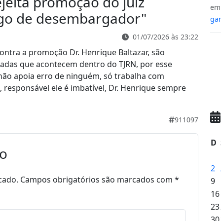
ejeita promoção do juiz
e
rgo de desembargador
"
gan
01/07/2026 às 23:22
tra a promoção Dr. Henrique Baltazar, são
radas que acontecem dentro do TJRN, por esse
não apoia erro de ninguém, só trabalha com
, responsável ele é imbatível, Dr. Henrique sempre
911097
D
io
2
cado.
Campos obrigatórios são marcados com
*
9
16
23
30