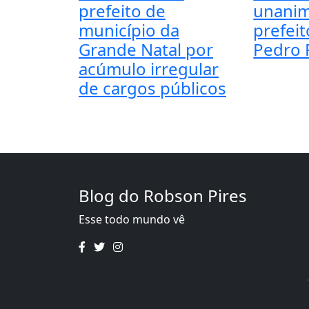
prefeito de
unanim
município da
prefeit
Grande Natal por
Pedro 
acúmulo irregular
de cargos públicos
Blog do Robson Pires
Esse todo mundo vê