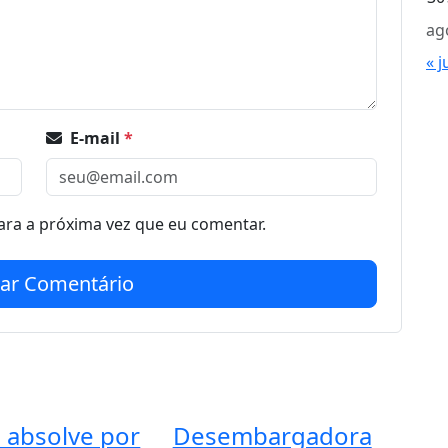
ag
« j
E-mail
*
ra a próxima vez que eu comentar.
iar Comentário
 absolve por
Desembargadora