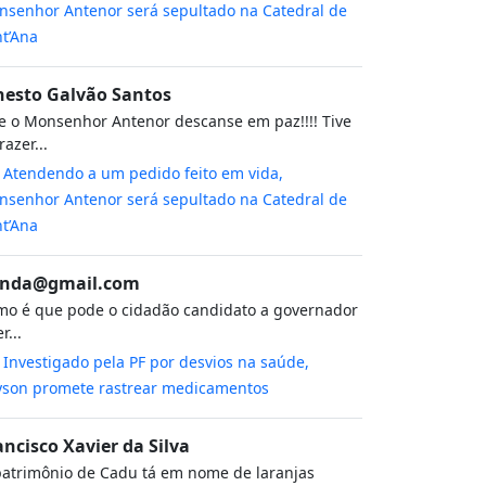
senhor Antenor será sepultado na Catedral de
t’Ana
nesto Galvão Santos
 o Monsenhor Antenor descanse em paz!!!! Tive
razer...
m
Atendendo a um pedido feito em vida,
senhor Antenor será sepultado na Catedral de
t’Ana
nda@gmail.com
o é que pode o cidadão candidato a governador
r...
m
Investigado pela PF por desvios na saúde,
yson promete rastrear medicamentos
ancisco Xavier da Silva
atrimônio de Cadu tá em nome de laranjas