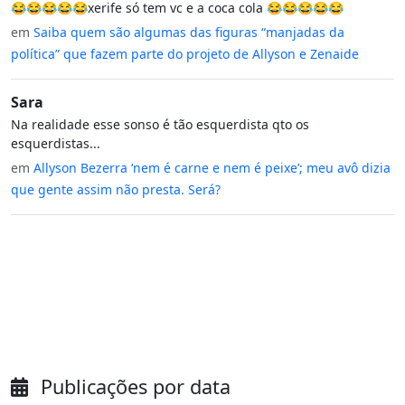
😂😂😂😂😂xerife só tem vc e a coca cola 😂😂😂😂😂
em
Saiba quem são algumas das figuras “manjadas da
política” que fazem parte do projeto de Allyson e Zenaide
Sara
Na realidade esse sonso é tão esquerdista qto os
esquerdistas...
em
Allyson Bezerra ‘nem é carne e nem é peixe’; meu avô dizia
que gente assim não presta. Será?
Publicações por data