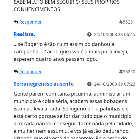
SABE MUITO BEM SEGUIR C/ SEUS PROPRIOS
CONHENCIMENTOS
Responder
56231
Realista.
24/10/2008 às 06:45
…se Rogerio é tão ruim assim pq ganhou a
campanha….? acho que isso é a mais pura inveja,
esperem quatro anos passam logo.
Responder
56240
Serranegrensse ausente
24/10/2008 às 07:23
Gente parem com tanta picuinha, administrar um
municipio é coisa séria, acabem essas bobagens
isto não leva a nada. Se Rigério e Tio patinhas ele
está certo porque se for dar tudo que o municipio
arrecada não vai conseguir fazer nada pela cidade,
a mulher nem assumiu, e vcs já estão dedurando
dizendo que ela está de escanteio. Pelo amor de