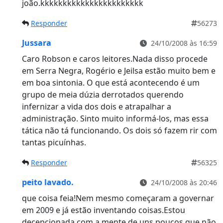
joão.kkkkkkkkkkkkkkkkkkkkkkk
Responder
56273
Jussara
24/10/2008 às 16:59
Caro Robson e caros leitores.Nada disso procede
em Serra Negra, Rogério e Jeilsa estão muito bem e
em boa sintonia. O que está acontecendo é um
grupo de meia dúzia derrotados querendo
infernizar a vida dos dois e atrapalhar a
administração. Sinto muito informá-los, mas essa
tática não tá funcionando. Os dois só fazem rir com
tantas picuínhas.
Responder
56325
peito lavado.
24/10/2008 às 20:46
que coisa feia!Nem mesmo começaram a governar
em 2009 e já estão inventando coisas.Estou
decepcionada com a mente de uns poucos que não