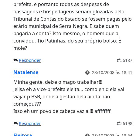
prefeita, e portanto todas as despesas de
passagens e hospedagens seriam glozadas pelo
Tribunal de Contas do Estado se fossem pagas pelo
erário municipal de Serra Negra. E sabe quem
pagaria a conta? Isto mesmo, o homem que a
convidou, Tio Patinhas, do seu próprio bolso. É
mole?
Responder
56187
Natalense
23/10/2008 às 18:41
Minha gente, deixe o mago trabalhar!!!
Jeilsa eh a vice-prefeita eleita… como eh q ela vai
viajar p BSB, onde a gestão dela ainda não
começou???
Isso eh um povo de cabeça vazia!!!! affffffff
Responder
56198
Eleitora
23/10/2008 às 18:54