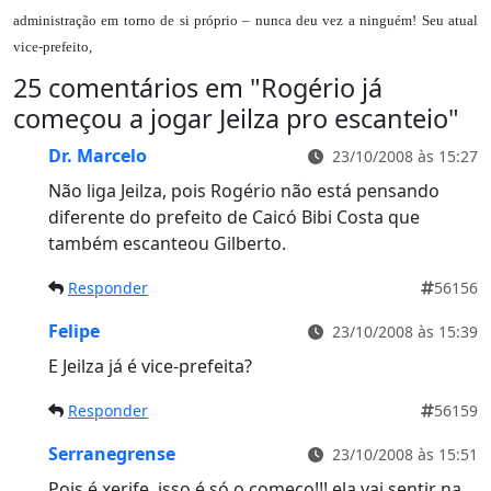
administração em torno de si próprio – nunca deu vez a ninguém! Seu atual
vice-prefeito,
25 comentários em "
Rogério já
começou a jogar Jeilza pro escanteio
"
Dr. Marcelo
23/10/2008 às 15:27
Não liga Jeilza, pois Rogério não está pensando
diferente do prefeito de Caicó Bibi Costa que
também escanteou Gilberto.
Responder
56156
Felipe
23/10/2008 às 15:39
E Jeilza já é vice-prefeita?
Responder
56159
Serranegrense
23/10/2008 às 15:51
Pois é xerife, isso é só o começo!!! ela vai sentir na