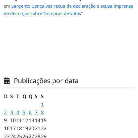
em
Sargento Gonçalves recua de declaração e acusa imprensa
de distorção sobre “compras de votos”
Publicações por data
D
S
T
Q
Q
S
S
1
2
3
4
5
6
7
8
9
10
11
12
13
14
15
16
17
18
19
20
21
22
23
24
25
26
27
28
29