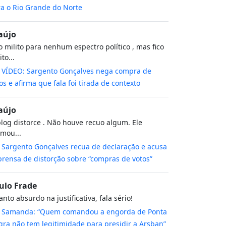
a o Rio Grande do Norte
aújo
 milito para nenhum espectro político , mas fico
to...
m
VÍDEO: Sargento Gonçalves nega compra de
os e afirma que fala foi tirada de contexto
aújo
log distorce . Não houve recuo algum. Ele
rmou...
m
Sargento Gonçalves recua de declaração e acusa
rensa de distorção sobre “compras de votos”
ulo Frade
nto absurdo na justificativa, fala sério!
m
Samanda: “Quem comandou a engorda de Ponta
ra não tem legitimidade para presidir a Arsban”