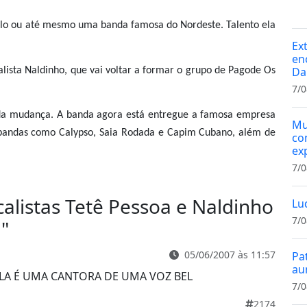
solo ou até mesmo uma banda famosa do Nordeste. Talento ela
Ex
en
Da
ista Naldinho, que vai voltar a formar o grupo de Pagode Os
7/0
nda mudança. A banda agora está entregue a famosa empresa
Mu
bandas como Calypso, Saia Rodada e Capim Cubano, além de
co
ex
7/0
alistas Tetê Pessoa e Naldinho
Lu
7/0
l
"
05/06/2007 às 11:57
Pa
au
ELA É UMA CANTORA DE UMA VOZ BEL
7/0
2174