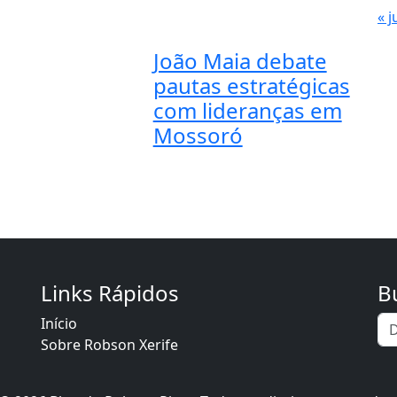
« j
João Maia debate
pautas estratégicas
com lideranças em
Mossoró
Links Rápidos
B
Início
Sobre Robson Xerife