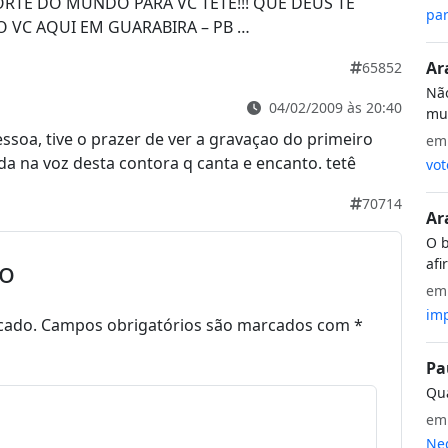
ORTE DO MUNDO PARA VC TETE!!! QUE DEUS TE
par
 VC AQUI EM GUARABIRA – PB …
Ar
65852
Não
04/02/2009 às 20:40
mui
essoa, tive o prazer de ver a gravaçao do primeiro
e
a na voz desta contora q canta e encanto. tetê
vot
70714
Ar
O b
io
afi
e
imp
cado.
Campos obrigatórios são marcados com
*
Pa
Qua
e
Neg