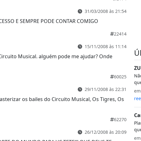
31/03/2008 às 21:54
UCESSO E SEMPRE PODE CONTAR COMIGO
22414
15/11/2008 às 11:14
Ú
Circuito Musical. alguém pode me ajudar? Onde
ZU
Não
60025
que
29/11/2008 às 22:31
e
ree
erizar os bailes do Circuito Musical, Os Tigres, Os
Ca
62270
Pla
que
26/12/2008 às 20:09
e