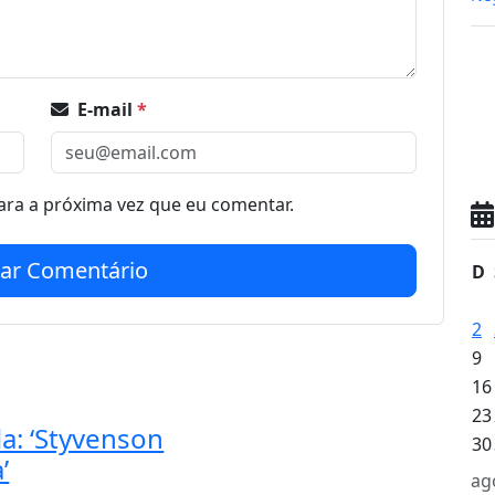
E-mail
*
ra a próxima vez que eu comentar.
iar Comentário
D
2
9
16
23
a: ‘Styvenson
30
’
ag