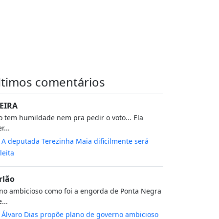
ltimos comentários
EIRA
 tem humildade nem pra pedir o voto... Ela
r...
m
A deputada Terezinha Maia dificilmente será
leita
rlão
no ambicioso como foi a engorda de Ponta Negra
...
m
Álvaro Dias propõe plano de governo ambicioso