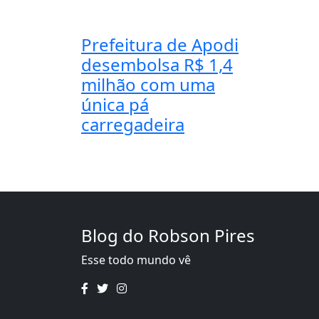
Prefeitura de Apodi
desembolsa R$ 1,4
milhão com uma
única pá
carregadeira
Blog do Robson Pires
Esse todo mundo vê