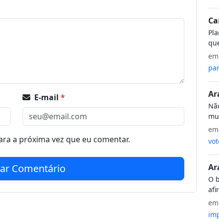
Ca
Pla
que
e
par
Ar
E-mail
*
Não
mui
e
ra a próxima vez que eu comentar.
vot
iar Comentário
Ar
O b
afi
e
imp