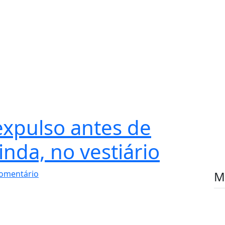
 expulso antes de
inda, no vestiário
omentário
M