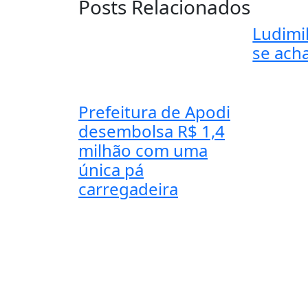
Posts Relacionados
Ludimil
se acha
Prefeitura de Apodi
desembolsa R$ 1,4
milhão com uma
única pá
carregadeira