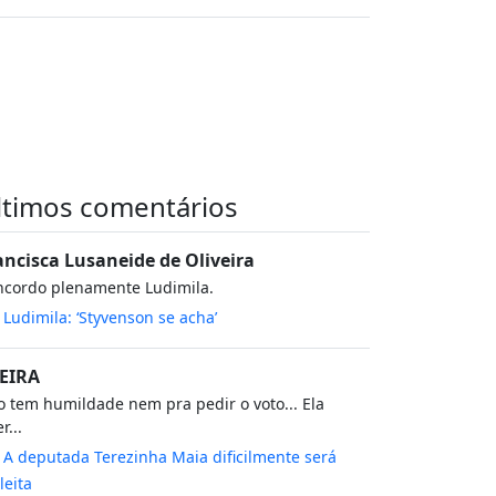
ltimos comentários
ancisca Lusaneide de Oliveira
ncordo plenamente Ludimila.
m
Ludimila: ‘Styvenson se acha’
EIRA
 tem humildade nem pra pedir o voto... Ela
r...
m
A deputada Terezinha Maia dificilmente será
leita