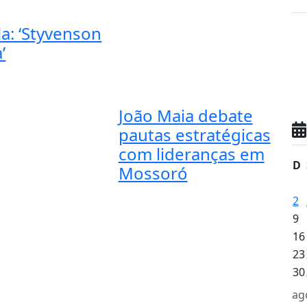
a: ‘Styvenson
’
João Maia debate
pautas estratégicas
com lideranças em
D
Mossoró
2
9
16
23
30
ag