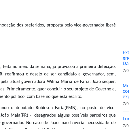
odação dos preteridos, proposta pelo vice-governador Iberê
Ex
en
Da
ta, feita no meio da semana, já provocou a primeira defecção.
7/0
R, reafirmou o desejo de ser candidato a governador, sem,
 pela atual governadora Wilma Maria de Faria. João sequer,
Mu
as. Primeiramente, quer concluir o seu projeto de Governo e,
co
ex
ento político, com base no que está escrito.
7/0
ndo o deputado Robinson Faria(PMN), no posto de vice-
João Maia(PR) -, desagradou alguns possíveis parceiros que
Lu
e-governador. No caso de João, não haveria necessidade de
7/0