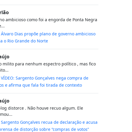
rlão
no ambicioso como foi a engorda de Ponta Negra
...
m
Álvaro Dias propõe plano de governo ambicioso
a o Rio Grande do Norte
aújo
 milito para nenhum espectro político , mas fico
to...
m
VÍDEO: Sargento Gonçalves nega compra de
os e afirma que fala foi tirada de contexto
aújo
log distorce . Não houve recuo algum. Ele
rmou...
m
Sargento Gonçalves recua de declaração e acusa
rensa de distorção sobre “compras de votos”