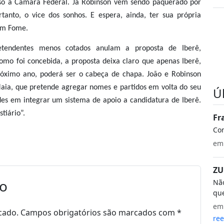
sso à Câmara Federal. Já Robinson vem sendo paquerado por
tanto, o vice dos sonhos. E espera, ainda, ter sua própria
em Fome.
etendentes menos cotados anulam a proposta de Iberê,
 Como foi concebida, a proposta deixa claro que apenas Iberê,
próximo ano, poderá ser o cabeça de chapa. João e Robinson
aia, que pretende agregar nomes e partidos em volta do seu
Ú
ades em integrar um sistema de apoio a candidatura de Iberê.
stiário”.
Fr
Co
e
ZU
io
Não
que
e
cado.
Campos obrigatórios são marcados com
*
ree