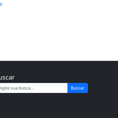
ul
uscar
Buscar
.