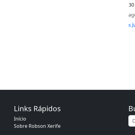
30
ag
« j
Links Rápidos
B
Início
Sobre Robson Xerife