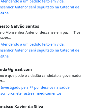
m
Atendendo a um pedido feito em vida,
senhor Antenor será sepultado na Catedral de
t’Ana
nesto Galvão Santos
 o Monsenhor Antenor descanse em paz!!!! Tive
razer...
m
Atendendo a um pedido feito em vida,
senhor Antenor será sepultado na Catedral de
t’Ana
nda@gmail.com
o é que pode o cidadão candidato a governador
r...
m
Investigado pela PF por desvios na saúde,
yson promete rastrear medicamentos
ancisco Xavier da Silva