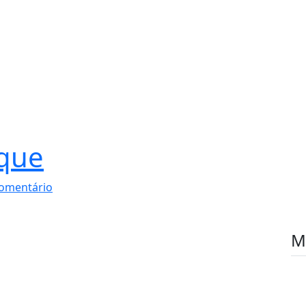
ique
omentário
M