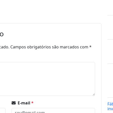
io
cado.
Campos obrigatórios são marcados com
*
E-mail
*
Fá
in