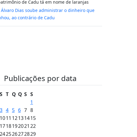
atrimônio de Cadu tá em nome de laranjas
m
Álvaro Dias soube administrar o dinheiro que
hou, ao contrário de Cadu
Publicações por data
S
T
Q
Q
S
S
1
3
4
5
6
7
8
10
11
12
13
14
15
17
18
19
20
21
22
24
25
26
27
28
29