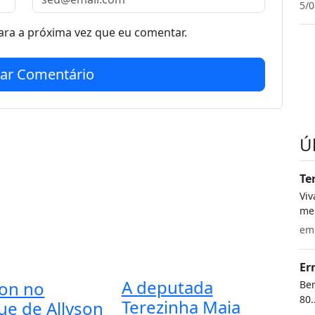
5/0
ra a próxima vez que eu comentar.
iar Comentário
Ú
Te
Vi
meu
e
Er
A deputada
on no
Bem
80.
Terezinha Maia
ue de Allyson