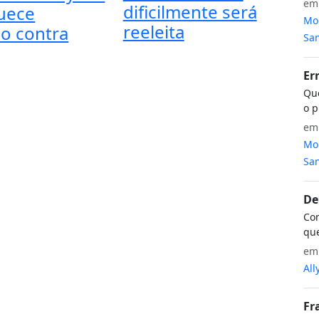
e
dificilmente será
uece
Mon
reeleita
so contra
San
Er
Que
o p
e
Mon
San
De
Com
que
e
All
Fr