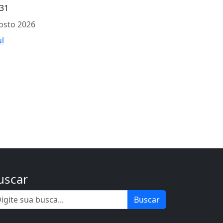
31
osto 2026
ul
uscar
Buscar