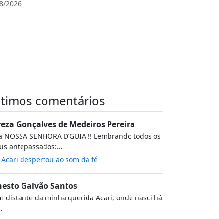
8/2026
ltimos comentários
reza Gonçalves de Medeiros Pereira
va NOSSA SENHORA D’GUIA !! Lembrando todos os
s antepassados:...
m
Acari despertou ao som da fé
nesto Galvão Santos
 distante da minha querida Acari, onde nasci há
..