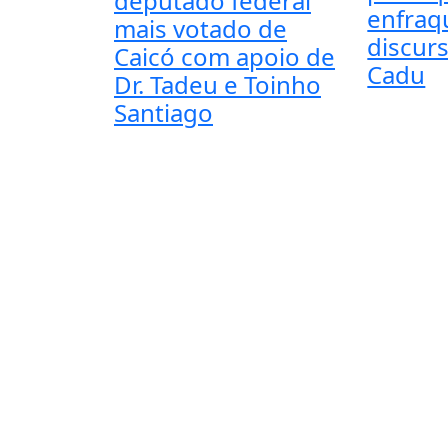
deputado federal
enfraq
mais votado de
discur
Caicó com apoio de
Cadu
Dr. Tadeu e Toinho
Santiago