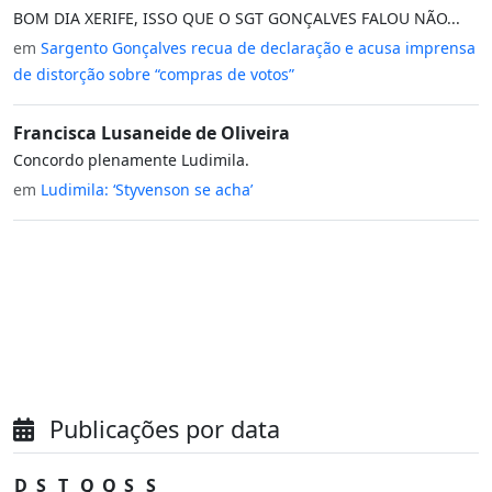
BOM DIA XERIFE, ISSO QUE O SGT GONÇALVES FALOU NÃO...
em
Sargento Gonçalves recua de declaração e acusa imprensa
de distorção sobre “compras de votos”
Francisca Lusaneide de Oliveira
Concordo plenamente Ludimila.
em
Ludimila: ‘Styvenson se acha’
Publicações por data
D
S
T
Q
Q
S
S