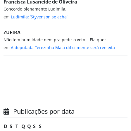
Francisca Lusaneide de Oliveira
Concordo plenamente Ludimila.
em
Ludimila: ‘Styvenson se acha’
ZUEIRA
Não tem humildade nem pra pedir o voto... Ela quer...
em
A deputada Terezinha Maia dificilmente será reeleita
Publicações por data
D
S
T
Q
Q
S
S