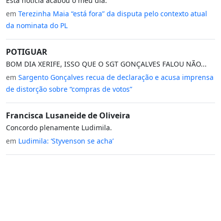
Esta notícia acabou o meu dia.
em
Terezinha Maia “está fora” da disputa pelo contexto atual
da nominata do PL
POTIGUAR
BOM DIA XERIFE, ISSO QUE O SGT GONÇALVES FALOU NÃO...
em
Sargento Gonçalves recua de declaração e acusa imprensa
de distorção sobre “compras de votos”
Francisca Lusaneide de Oliveira
Concordo plenamente Ludimila.
em
Ludimila: ‘Styvenson se acha’