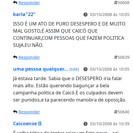
Responder
50608
karla"22"
03/10/2008 às 10:05
ISSO É UM ATO DE PURO DESESPERO E DE MUITO
MAL GOSTO,É ASSIM QUE CAICÓ QUE
CONTINUAR,COM PESSOAS QUE FAZEM POLITICA
SUJA.EU NÃO.
Responder
50639
uma pessoa qualquer...
(
site
)
03/10/2008 às 10:05
Já estava tarde. Sabia que o DESESPERO iria falar
mais alto. Estão querendo bagunçar a bela
campanha politica de Caicó.E os culpados devem
ser punidos,e ta parecendo manobra de oposição.
Responder
50640
Caicoense II
03/10/2008 às 10:39
É velha tática de tentar criar um fato novo… sei