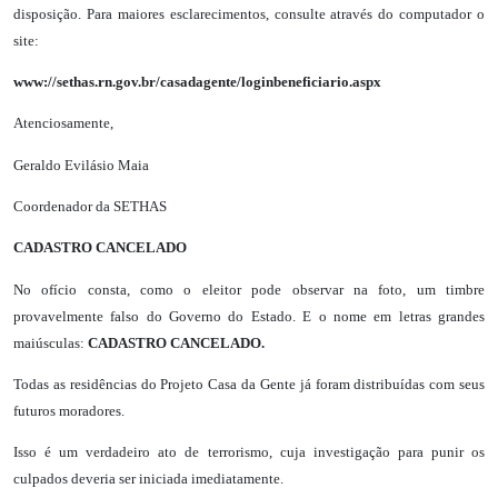
disposição. Para maiores esclarecimentos, consulte através do computador o
site:
www://sethas.rn.gov.br/casadagente/loginbeneficiario.aspx
Atenciosamente,
Geraldo Evilásio Maia
Coordenador da SETHAS
CADASTRO CANCELADO
No ofício consta, como o eleitor pode observar na foto, um timbre
provavelmente falso do Governo do Estado. E o nome em letras grandes
maiúsculas:
CADASTRO CANCELADO.
Todas as residências do Projeto Casa da Gente já foram distribuídas com seus
futuros moradores.
Isso é um verdadeiro ato de terrorismo, cuja investigação para punir os
culpados deveria ser iniciada imediatamente.