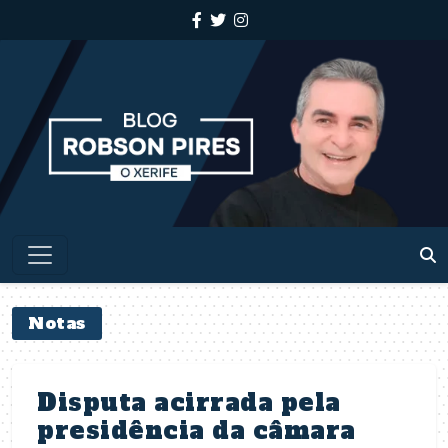
Notas
Disputa acirrada pela
presidência da câmara