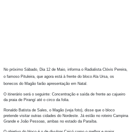
No próximo Sábado, Dia 12 de Maio, informa o Radialista Clóvis Pereira,
o famoso Pituleira, que agora está à frente do bloco Ala Ursa, os
bonecos do Magão farão apresentação em Natal.
O itinerário será o seguinte: Concentração e saída de frente ao cajueiro
da praia de Pirangí até o circo da folia.
Ronaldo Batista de Sales, o Magão (veja foto), disse que o bloco
pretende visitar outras cidades do Nordeste. Já estão no roteiro Campina
Grande e João Pessoas, ambas no estado da Paraíba.
O objetivo do bloco é o de divulgar Caicó como o melhor e maior