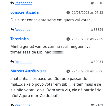
Responder
38816
conscientizada
26/08/2008 às 07:33
O eleitor consciente sabe em quem vai votar
Responder
38854
Terezinha
26/08/2008 às 22:09
Minha gente! vamos cair na real, ninguém vai
tomar essa de Bibi não!!!!!!!!!!!!!!!!!!
Responder
39054
Marcos Aurélio
(
site
)
27/08/2008 às 08:06
ahahahha….os bacurau tão tudo passando
mal….deixe o povo votar em Bibi…..e tem mais e se
ela não votar….o vei Dom vota viu, ele né partidário
não! Agora morrão do bofe!
Responder
39102