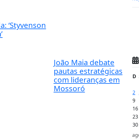
a: ‘Styvenson
’
João Maia debate
pautas estratégicas
D
com lideranças em
Mossoró
2
9
16
23
30
ag