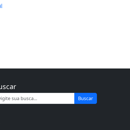
ul
uscar
Buscar
.