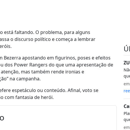
o está faltando. O problema, para alguns
ssa o discurso político e começa a lembrar
eróis.
Ú
on Bezerra apostando em figurinos, poses e efeitos
ZU
 ou dos Power Rangers do que uma apresentação de
Não
ma atenção, mas também rende ironias e
que
ação” na campanha.
e
refere espetáculo ou conteúdo. Afinal, voto se
ree
o com fantasia de herói.
Ca
Pla
io
que
e