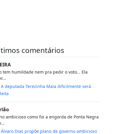
ltimos comentários
EIRA
 tem humildade nem pra pedir o voto... Ela
r...
m
A deputada Terezinha Maia dificilmente será
leita
rlão
no ambicioso como foi a engorda de Ponta Negra
...
m
Álvaro Dias propõe plano de governo ambicioso