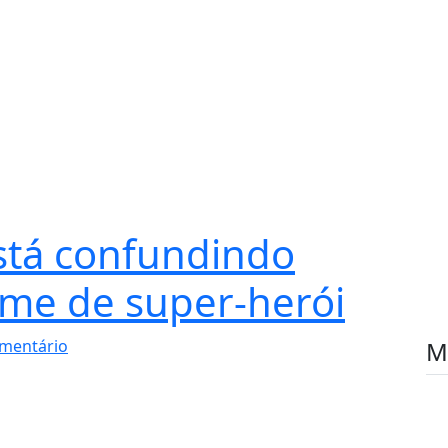
está confundindo
me de super-herói
mentário
M