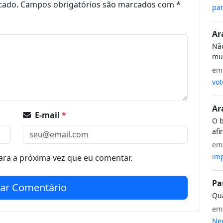
cado.
Campos obrigatórios são marcados com
*
par
Ar
Não
mui
e
vot
Ar
E-mail
*
O b
afi
e
imp
ra a próxima vez que eu comentar.
Pa
iar Comentário
Qua
e
Neg