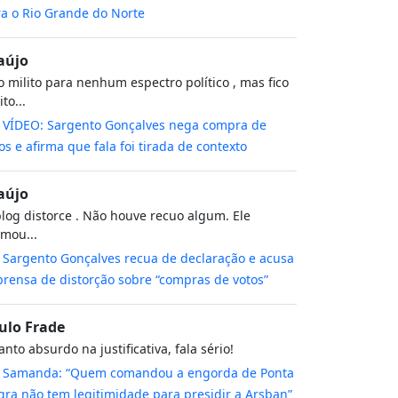
a o Rio Grande do Norte
aújo
 milito para nenhum espectro político , mas fico
to...
m
VÍDEO: Sargento Gonçalves nega compra de
os e afirma que fala foi tirada de contexto
aújo
log distorce . Não houve recuo algum. Ele
rmou...
m
Sargento Gonçalves recua de declaração e acusa
rensa de distorção sobre “compras de votos”
ulo Frade
nto absurdo na justificativa, fala sério!
m
Samanda: “Quem comandou a engorda de Ponta
ra não tem legitimidade para presidir a Arsban”