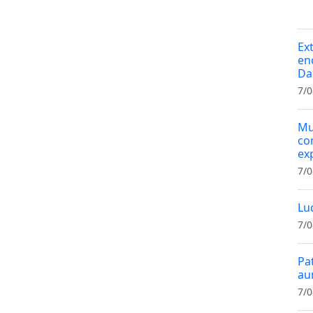
Ex
en
Da
7/0
Mu
co
ex
7/0
Lu
7/0
Pa
au
7/0