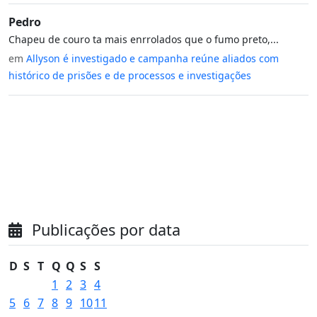
Pedro
Chapeu de couro ta mais enrrolados que o fumo preto,...
em
Allyson é investigado e campanha reúne aliados com
histórico de prisões e de processos e investigações
Publicações por data
D
S
T
Q
Q
S
S
1
2
3
4
5
6
7
8
9
10
11