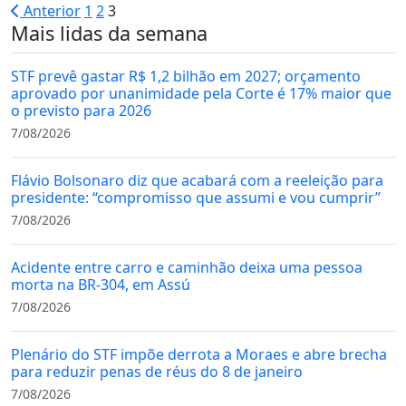
Paginação
Anterior
1
2
3
Mais lidas da semana
de
posts
STF prevê gastar R$ 1,2 bilhão em 2027; orçamento
aprovado por unanimidade pela Corte é 17% maior que
o previsto para 2026
7/08/2026
Flávio Bolsonaro diz que acabará com a reeleição para
presidente: “compromisso que assumi e vou cumprir”
7/08/2026
Acidente entre carro e caminhão deixa uma pessoa
morta na BR-304, em Assú
7/08/2026
Plenário do STF impõe derrota a Moraes e abre brecha
para reduzir penas de réus do 8 de janeiro
7/08/2026