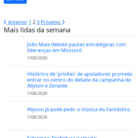
Paginação
Anterior
1
2
3
Próximo
Mais lidas da semana
de
posts
João Maia debate pautas estratégicas com
lideranças em Mossoró
7/08/2026
Histórico de ‘prisões’ de apoiadores promete
entrar no centro do debate da campanha de
Allyson e Zenaide
7/08/2026
Allyson já pode pedir a música do Fantástico
7/08/2026