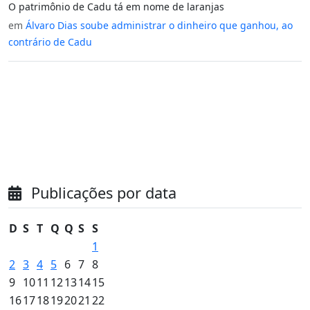
O patrimônio de Cadu tá em nome de laranjas
em
Álvaro Dias soube administrar o dinheiro que ganhou, ao
contrário de Cadu
Publicações por data
D
S
T
Q
Q
S
S
1
2
3
4
5
6
7
8
9
10
11
12
13
14
15
16
17
18
19
20
21
22