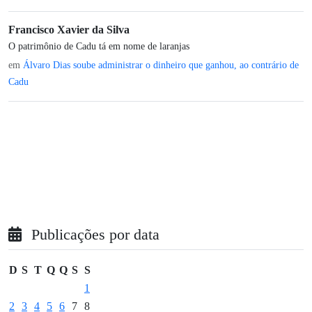
Francisco Xavier da Silva
O patrimônio de Cadu tá em nome de laranjas
em
Álvaro Dias soube administrar o dinheiro que ganhou, ao contrário de
Cadu
Publicações por data
D
S
T
Q
Q
S
S
1
2
3
4
5
6
7
8