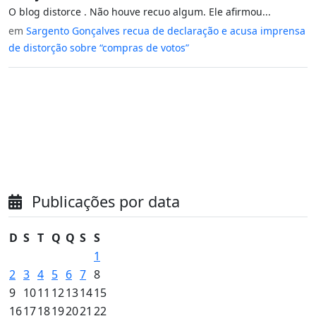
O blog distorce . Não houve recuo algum. Ele afirmou...
em
Sargento Gonçalves recua de declaração e acusa imprensa
de distorção sobre “compras de votos”
Publicações por data
D
S
T
Q
Q
S
S
1
2
3
4
5
6
7
8
9
10
11
12
13
14
15
16
17
18
19
20
21
22