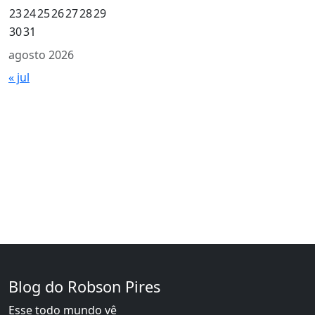
23
24
25
26
27
28
29
30
31
agosto 2026
« jul
Blog do Robson Pires
Esse todo mundo vê