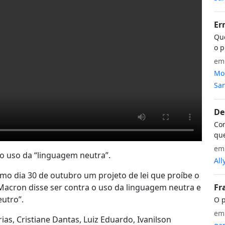
Er
Que
o p
e
Mon
San
De
Com
que
e
o uso da “linguagem neutra”.
All
mo dia 30 de outubro um projeto de lei que proíbe o
Macron disse ser contra o uso da linguagem neutra e
Fr
eutro”.
O p
e
s, Cristiane Dantas, Luiz Eduardo, Ivanilson