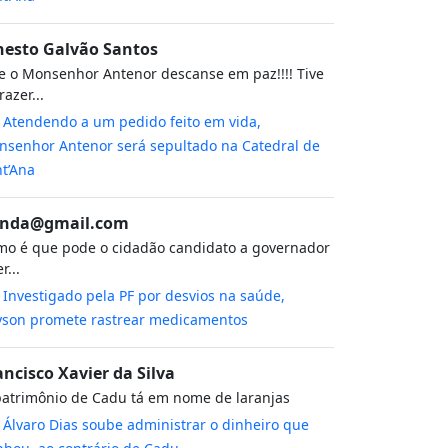
nesto Galvão Santos
 o Monsenhor Antenor descanse em paz!!!! Tive
razer...
m
Atendendo a um pedido feito em vida,
senhor Antenor será sepultado na Catedral de
t’Ana
nda@gmail.com
o é que pode o cidadão candidato a governador
r...
m
Investigado pela PF por desvios na saúde,
yson promete rastrear medicamentos
ancisco Xavier da Silva
atrimônio de Cadu tá em nome de laranjas
m
Álvaro Dias soube administrar o dinheiro que