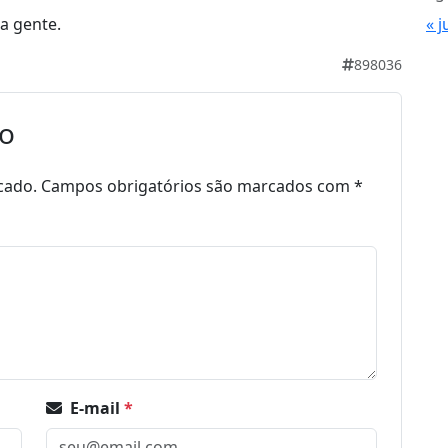
a gente.
« j
898036
io
cado.
Campos obrigatórios são marcados com
*
E-mail
*