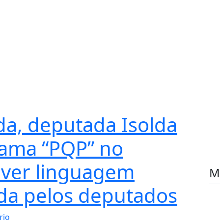
da, deputada Isolda
hama “PQP” no
 ver linguagem
M
ida pelos deputados
rio