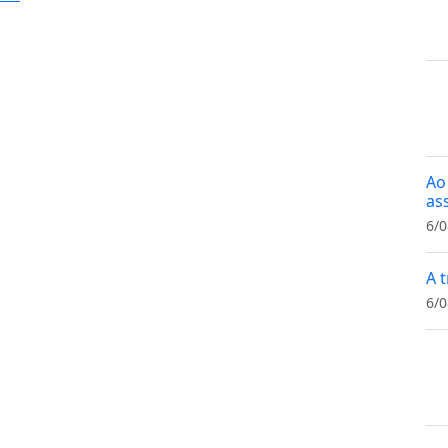
Ao
as
6/0
A t
6/0