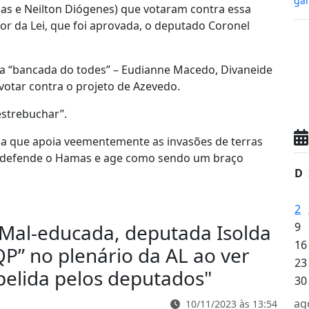
gan
Dias e Neilton Diógenes) que votaram contra essa
tor da Lei, que foi aprovada, o deputado Coronel
da “bancada do todes” – Eudianne Macedo, Divaneide
 votar contra o projeto de Azevedo.
estrebuchar”.
a que apoia veementemente as invasões de terras
ez defende o Hamas e age como sendo um braço
D
2
 Mal-educada, deputada Isolda
9
16
P” no plenário da AL ao ver
23
pelida pelos deputados
"
30
ag
10/11/2023 às 13:54