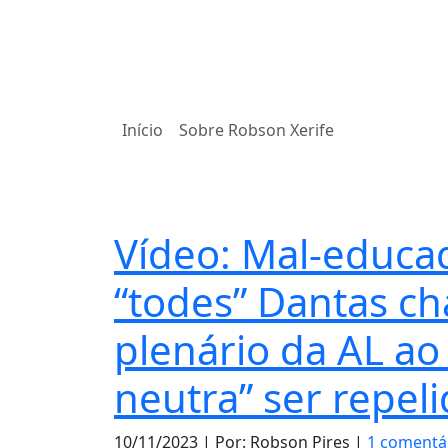
Início
Sobre Robson Xerife
Notas
Vídeo: Mal-educa
“todes” Dantas c
plenário da AL ao
neutra” ser repel
10/11/2023
| Por: Robson Pires |
1 comentá