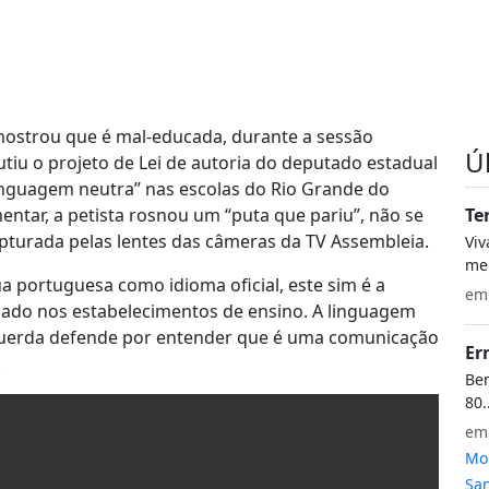
 mostrou que é mal-educada, durante a sessão
Ú
utiu o projeto de Lei de autoria do deputado estadual
linguagem neutra” nas escolas do Rio Grande do
ntar, a petista rosnou um “puta que pariu”, não se
Te
apturada pelas lentes das câmeras da TV Assembleia.
Vi
meu
a portuguesa como idioma oficial, este sim é a
e
cado nos estabelecimentos de ensino. A linguagem
squerda defende por entender que é uma comunicação
Er
.
Bem
80.
e
Mon
San