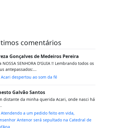
ltimos comentários
reza Gonçalves de Medeiros Pereira
va NOSSA SENHORA D’GUIA !! Lembrando todos os
s antepassados:...
m
Acari despertou ao som da fé
nesto Galvão Santos
 distante da minha querida Acari, onde nasci há
..
m
Atendendo a um pedido feito em vida,
senhor Antenor será sepultado na Catedral de
t’Ana