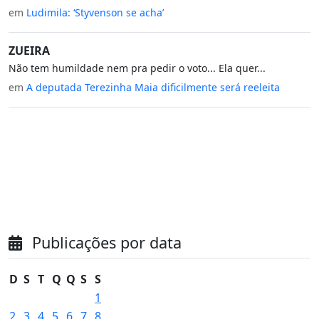
em
Ludimila: ‘Styvenson se acha’
ZUEIRA
Não tem humildade nem pra pedir o voto... Ela quer...
em
A deputada Terezinha Maia dificilmente será reeleita
Publicações por data
D
S
T
Q
Q
S
S
1
2
3
4
5
6
7
8