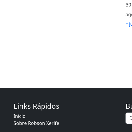
30
ag
« j
Links Rápidos
B
Início
Sobre Robson Xerife