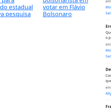
e
do estadual
votar em Flávio
Mon
a pesquisa
Bolsonaro
San
Er
Que
o p
e
Mon
San
De
Com
que
e
All
Fr