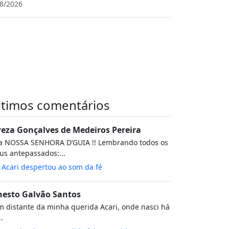
8/2026
ltimos comentários
reza Gonçalves de Medeiros Pereira
va NOSSA SENHORA D’GUIA !! Lembrando todos os
s antepassados:...
m
Acari despertou ao som da fé
nesto Galvão Santos
 distante da minha querida Acari, onde nasci há
..