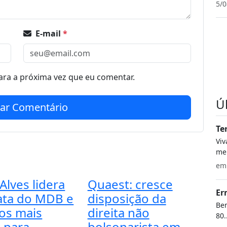
5/0
E-mail
*
ra a próxima vez que eu comentar.
Ú
iar Comentário
Te
Vi
meu
e
Alves lidera
Quaest: cresce
Er
ta do MDB e
disposição da
Bem
os mais
direita não
80.
s para
bolsonarista em