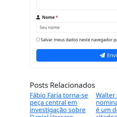
Nome
*
Salvar meus dados neste navegador pa
Env
Posts Relacionados
Fábio Faria torna-se
Walter 
peça central em
nomina
investigação sobre
é um d
Daniel Vorcaro
citado