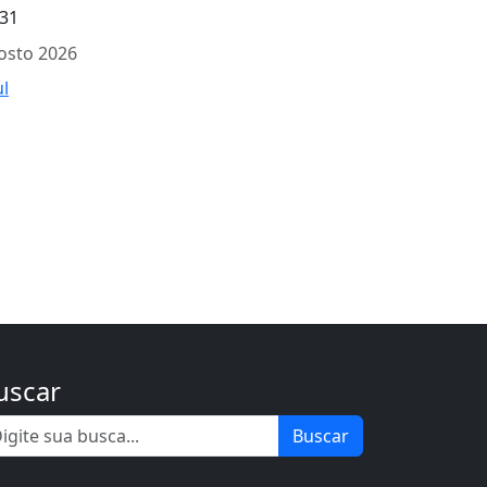
31
osto 2026
ul
uscar
Buscar