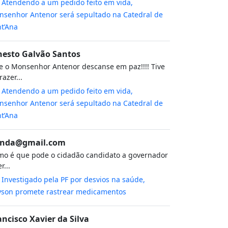
m
Atendendo a um pedido feito em vida,
senhor Antenor será sepultado na Catedral de
t’Ana
nesto Galvão Santos
 o Monsenhor Antenor descanse em paz!!!! Tive
razer...
m
Atendendo a um pedido feito em vida,
senhor Antenor será sepultado na Catedral de
t’Ana
nda@gmail.com
o é que pode o cidadão candidato a governador
r...
m
Investigado pela PF por desvios na saúde,
yson promete rastrear medicamentos
ancisco Xavier da Silva