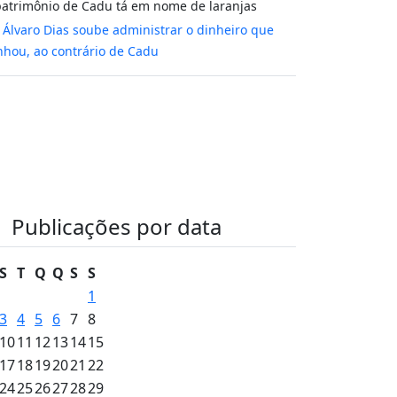
atrimônio de Cadu tá em nome de laranjas
m
Álvaro Dias soube administrar o dinheiro que
hou, ao contrário de Cadu
Publicações por data
S
T
Q
Q
S
S
1
3
4
5
6
7
8
10
11
12
13
14
15
17
18
19
20
21
22
24
25
26
27
28
29